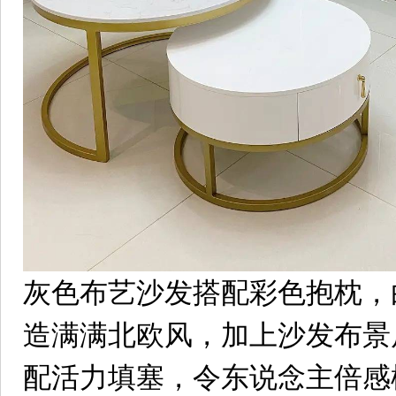
灰色布艺沙发搭配彩色抱枕，
造满满北欧风，加上沙发布景
配活力填塞，令东说念主倍感