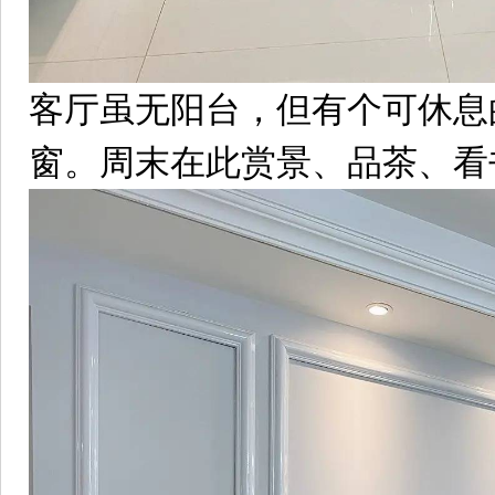
客厅虽无阳台，但有个可休息
窗。周末在此赏景、品茶、看