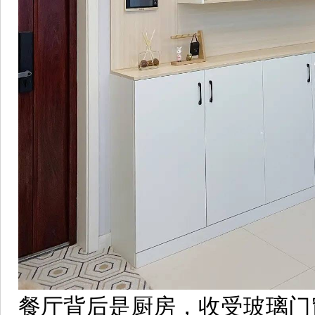
餐厅背后是厨房，收受玻璃门