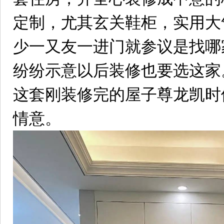
定制，尤其玄关鞋柜，实用大
少一又友一进门就参议是找哪
纷纷示意以后装修也要选这家
这套刚装修完的屋子尊龙凯时
情意。