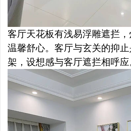
客厅天花板有浅易浮雕遮拦，
温馨舒心。客厅与玄关的抑止
架，设想感与客厅遮拦相呼应