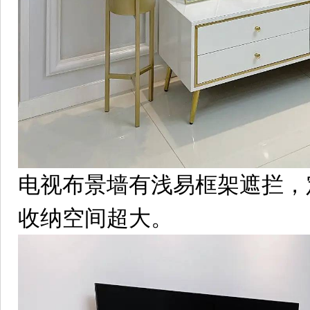
电视布景墙有浅易框架遮拦，
收纳空间超大。