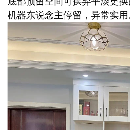
底部预留空间可摈弃平淡更换
机器东说念主停留，异常实用