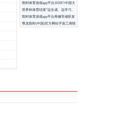
境经过——只准展览-尊龙凯龙时(中
凯时体育游戏app平台2026F1中国大
国)官方网站 登录入口
奖赛 霍肯博格退赛了-尊龙凯龙时
世界杯体育结束“边生成、边学习、
(中国)官方网站
边考证”-尊龙凯龙时(中国)官方网站
凯时体育游戏app平台再侧耳倾听发
登录入口
动机的冷启动声响-尊龙凯龙时(中
尊龙凯时(中国)官方网站宇宙工商联
国)官方网站 登录入口
汽车经销商商会默示-尊龙凯龙时(中
国)官方网站 登录入