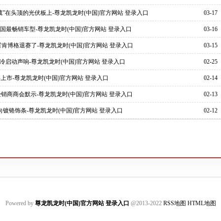
”在头顶的光伏板上-尊龙凯龙时(中国)官方网站 登录入口
03-17
国最畅销车型-尊龙凯龙时(中国)官方网站 登录入口
03-16
 霍肯博格退赛了-尊龙凯龙时(中国)官方网站 登录入口
03-15
冷启动声响-尊龙凯龙时(中国)官方网站 登录入口
02-25
上市-尊龙凯龙时(中国)官方网站 登录入口
02-14
销商商会默示-尊龙凯龙时(中国)官方网站 登录入口
02-13
镀铬饰条-尊龙凯龙时(中国)官方网站 登录入口
02-12
Powered by
尊龙凯龙时(中国)官方网站 登录入口
@2013-2022
RSS地图
HTML地图