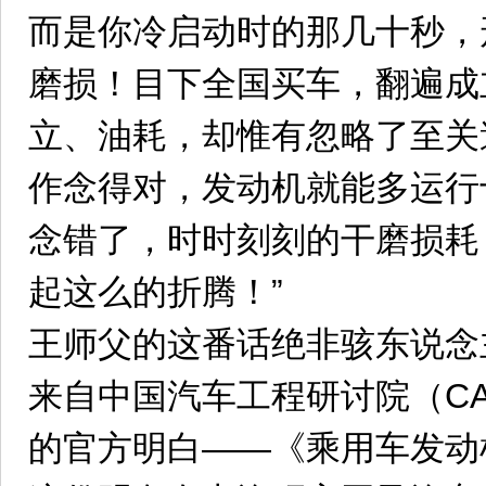
而是你冷启动时的那几十秒，
磨损！目下全国买车，翻遍成
立、油耗，却惟有忽略了至关遑
作念得对，发动机就能多运行
念错了，时时刻刻的干磨损耗
起这么的折腾！”
王师父的这番话绝非骇东说念
来自中国汽车工程研讨院（CAE
的官方明白——《乘用车发动