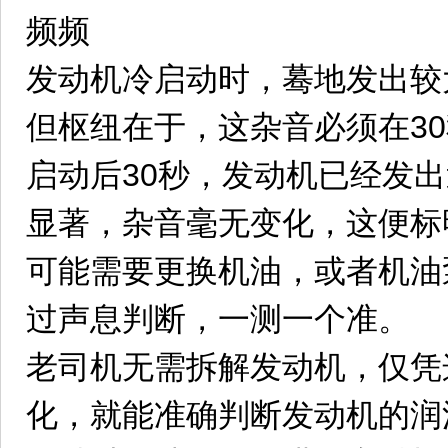
频频
发动机冷启动时，蓦地发出较
但枢纽在于，这杂音必须在3
启动后30秒，发动机已经发
显著，杂音毫无变化，这便标
可能需要更换机油，或者机油
过声息判断，一测一个准。
老司机无需拆解发动机，仅凭
化，就能准确判断发动机的润