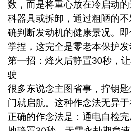
数，而是将重心放在冷启动的
科器具或拆卸，通过粗陋的不
确判断发动机的健康景况。即
掌捏，这完全是零老本保护发
第一招：烽火后静置30秒，
驶
很多东说念主图省事，拧钥匙
门就启航。这种作念法无异于
正确的作念法是：通电自检完
地静置30秒。无需永劫期怠