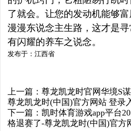
了就会。让您的发动机能够富
漫漫东说念主生路，这才是寻
有闪耀的养车之说念。
发布于：江西省
上一篇：
尊龙凯龙时官网华境S谋略
尊龙凯龙时(中国)官方网站 登录
下一篇：
凯时体育游戏app平台20
格退赛了-尊龙凯龙时(中国)官方