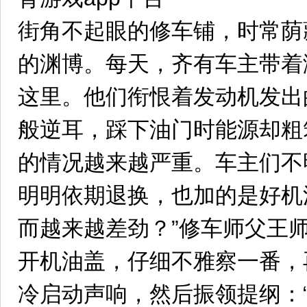
街角不起眼的修车铺，时常荫
的渊博。每天，齐有车主带着
这里。他们衔恨着发动机发出
般逆耳，踩下油门时能源却粗
的情况越来越严重。车主们不
明明依期退换，也加的是好机
而越来越差劲？”修车师父王
开机油盖，仔细不雅察一番，
冷启动声响，然后振领提纲：