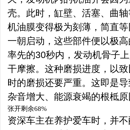
壳。此时，缸壁、活塞、曲轴
机油膜变得极为刻薄，简直等
一朝启动，这些部件便以极高
率先的30秒内，发动机骨子
干摩擦。这种磨损进度，以致
时的磨损还要严重。这即是导
杂音增大、能源衰竭的根柢原
张开剩余68%
资深车主在养护爱车时，并不