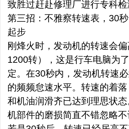
致胜过赶赴修理厂进行专科检
第三招：不雅察转速表，30
起步
刚烽火时，发动机的转速会偏高
1200转），这是行车电脑为
定。在30秒内，发动机转速必须
的频频怠速水平。转速的着落
和机油润滑齐已达到理思状态
机部件的磨损简直不错忽略不
若是30秒后，转速已经居高