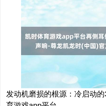
发动机磨损的根源：冷启动的
育游戏app平台