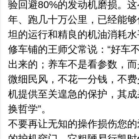
验回避80%的发动机磨损。
年、跑几十万公里，已经能够
坦的运行和精良的机油消耗水
修车铺的王师父常说：“好车
出来的；养车不是看参数，而是
微细民风，不花一分钱，不费
机提供至关遑急的保护，其成
换哲学”。
不要再让无知的操作损伤您的
的护机窍门，它粗陋易行凯时