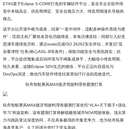
ETAS基于Eclipse S-CORE打造的车辆软件平台，直击车企在软件缔
造中本钱高企、供应商绑定、安全合规压力大、缔造周期漫长等核肉
痛点。
该平台以开源中枢为底座，结束“一套中间件，适配多种操作系统与硬
件”，匡助主机厂聚焦各异化功能缔造，幸免访佛造轮；同期引入好意
思满车规缔造历程，通过exida完成ISO 26262安全评估，并复旧“混
杂要津性”任务(称心ASIL-B等条件)，保险功能安全与系统踏实；此
外，平台提供预集成启动环境与不竭集成身手，大幅缩小缔造周期。
恒久来看，追随Eclipse SDV生态的锻练，平台正迈向容器化与
DevOps演进，激动汽车软件缔造结束类似IT行业的高效迭代。
轻舟智航乘风MAX接济驾驶料理有臆测打算
轻舟智航乘风MAX接济驾驶料理有臆测打算依托“VLA+天下模子+强化
学习”斡旋架构，该有臆测打算将解锁极致城市NOA驾驶体验。顶尖算
力与跳跃算法深度协同，不仅具备极强的市集竞争力，也为轻舟拓展
海表里客户、久了环球合营打下坚实基础。