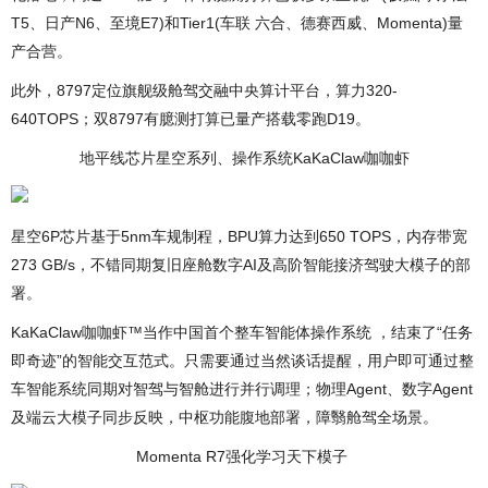
T5、日产N6、至境E7)和Tier1(车联 六合、德赛西威、Momenta)量
产合营。
此外，8797定位旗舰级舱驾交融中央算计平台，算力320-
640TOPS；双8797有臆测打算已量产搭载零跑D19。
地平线芯片星空系列、操作系统KaKaClaw咖咖虾
星空6P芯片基于5nm车规制程，BPU算力达到650 TOPS，内存带宽
273 GB/s，不错同期复旧座舱数字AI及高阶智能接济驾驶大模子的部
署。
KaKaClaw咖咖虾™当作中国首个整车智能体操作系统 ，结束了“任务
即奇迹”的智能交互范式。只需要通过当然谈话提醒，用户即可通过整
车智能系统同期对智驾与智舱进行并行调理；物理Agent、数字Agent
及端云大模子同步反映，中枢功能腹地部署，障翳舱驾全场景。
Momenta R7强化学习天下模子