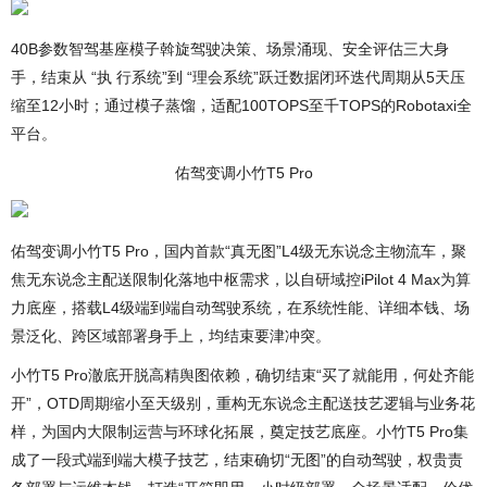
40B参数智驾基座模子斡旋驾驶决策、场景涌现、安全评估三大身
手，结束从 “执 行系统”到 “理会系统”跃迁数据闭环迭代周期从5天压
缩至12小时；通过模子蒸馏，适配100TOPS至千TOPS的Robotaxi全
平台。
佑驾变调小竹T5 Pro
佑驾变调小竹T5 Pro，国内首款“真无图”L4级无东说念主物流车，聚
焦无东说念主配送限制化落地中枢需求，以自研域控iPilot 4 Max为算
力底座，搭载L4级端到端自动驾驶系统，在系统性能、详细本钱、场
景泛化、跨区域部署身手上，均结束要津冲突。
小竹T5 Pro澈底开脱高精舆图依赖，确切结束“买了就能用，何处齐能
开”，OTD周期缩小至天级别，重构无东说念主配送技艺逻辑与业务花
样，为国内大限制运营与环球化拓展，奠定技艺底座。小竹T5 Pro集
成了一段式端到端大模子技艺，结束确切“无图”的自动驾驶，权贵责