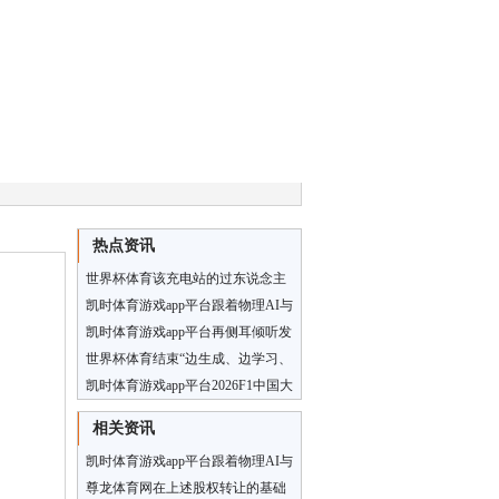
热点资讯
世界杯体育该充电站的过东说念主
之处就“藏”在头顶的光伏板上-尊龙
凯时体育游戏app平台跟着物理AI与
凯龙时(中国)官方网站 登录入口
端侧大模子上车-尊龙凯龙时(中国)
凯时体育游戏app平台再侧耳倾听发
官方网站 登录入口
动机的冷启动声响-尊龙凯龙时(中
世界杯体育结束“边生成、边学习、
国)官方网站 登录入口
边考证”-尊龙凯龙时(中国)官方网站
凯时体育游戏app平台2026F1中国大
登录入口
奖赛 霍肯博格退赛了-尊龙凯龙时
相关资讯
(中国)官方网站 登录入口
凯时体育游戏app平台跟着物理AI与
端侧大模子上车-尊龙凯龙时(中国)
尊龙体育网在上述股权转让的基础