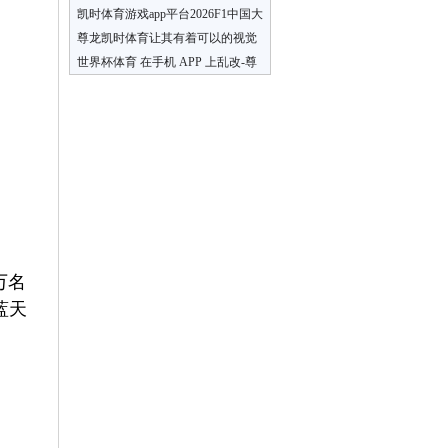
官方网站 登录入口
上-尊龙凯龙时(中国)官方网站 登录
凯时体育游戏app平台2026F1中国大
入口
奖赛 霍肯博格退赛了-尊龙凯龙时
尊龙凯时体育让其有着可以的视觉
(中国)官方网站
辨识度-尊龙凯龙时(中国)官方网站
世界杯体育 在手机 APP 上乱改-尊
登录入口
龙凯龙时(中国)官方网站 登录入口
万名
蓝天