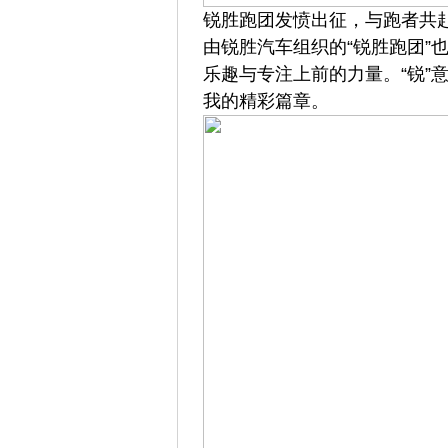
锐胜跑团发愤出征，与跑者共
由锐胜汽车组织的“锐胜跑团”
乐趣与专注上前的力量。“锐”
我的精彩篇章。