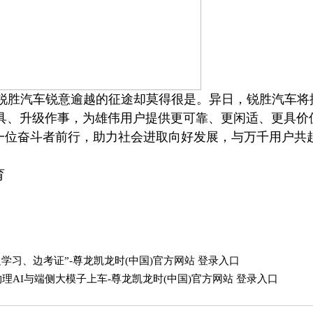
，锐胜汽车锐意逾越的征途却莫得很是。异日，锐胜汽车将
家具、升级作事，为雄伟用户提供更可靠、更闲适、更具价
一位奋斗者前行，助力社会进取向好发展，与万千用户共
育
学习、边考证”-尊龙凯龙时(中国)官方网站 登录入口
物理AI与端侧大模子上车-尊龙凯龙时(中国)官方网站 登录入口