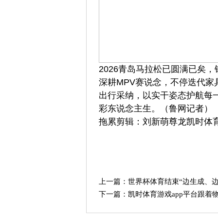
2026青岛马拉松已圆满已矣
深耕MPV赛说念，不停迭代
出行采纳，以实干姿态护航每
彩东说念主生。（鲁网记者）
拖累剪辑：刘新萌尊龙凯时体
上一篇：
世界杯体育结束“边生成、边
下一篇：
凯时体育游戏app平台跟着