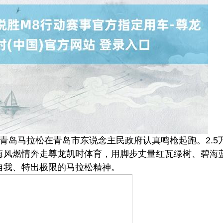
026青岛马拉松在青岛市东说念主民政府认真鸣枪起跑。2.5
海风燃情奔走尊龙凯时体育，用脚步丈量红瓦绿树、碧海
自我、特出极限的马拉松精神。