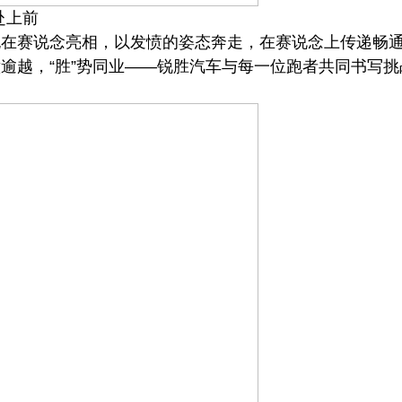
赴上前
也在赛说念亮相，以发愤的姿态奔走，在赛说念上传递畅
意逾越，“胜”势同业——锐胜汽车与每一位跑者共同书写挑