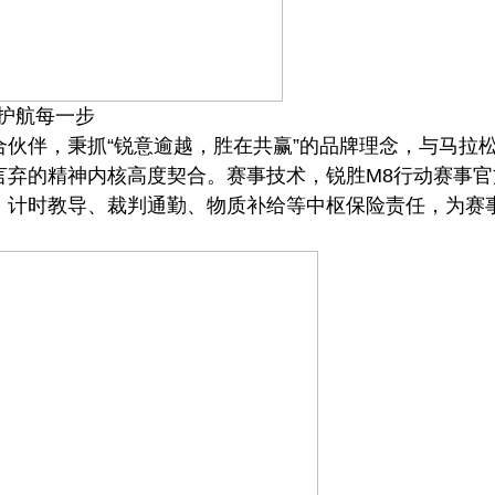
护航每一步
伙伴，秉抓“锐意逾越，胜在共赢”的品牌理念，与马拉
言弃的精神内核高度契合。赛事技术，锐胜M8行动赛事官
、计时教导、裁判通勤、物质补给等中枢保险责任，为赛