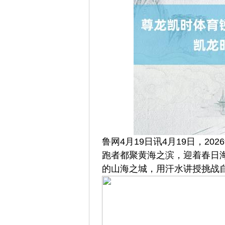
鲁网4月19日讯4月19日，2
跑者都聚黄海之滨，迎着春日
的山海之城，用汗水讲授挑战