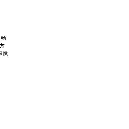
松畅
方
事赋