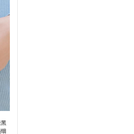
褪黑
损细