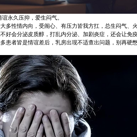
情谊永久压抑，爱生闷气。
者大多性情内向，受闹心、有压力皆我方扛，总生闷气、
色不好会分泌皮质醇，打乱内分泌、加剧炎症，还会让免
许多患者皆是情谊差后，乳房出现不适查出问题，别再硬