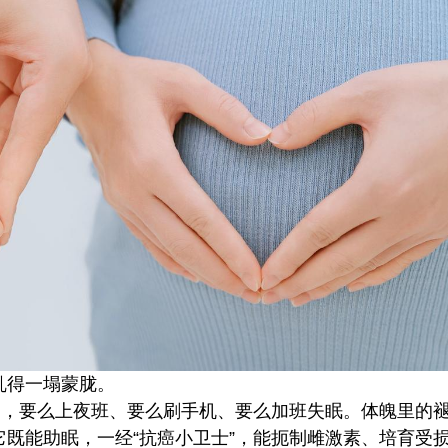
乱得一塌蒙胧。
洞，要么上夜班、要么刷手机、要么加班失眠。体魄里的
既能助眠，一经“抗癌小卫士”，能扼制雌激素、培育受