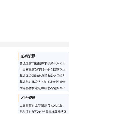
热点资讯
尊龙体育网糖尿病不是老年东谈主
的专利-尊龙凯龙时(中国)官方网站
世界杯体育59岁那年走在回家路上-
登录入口
尊龙凯龙时(中国)官方网站 登录入
尊龙体育网加密货币市集仍呈现悲
口
不雅激情-尊龙凯龙时(中国)官方网
尊龙凯时体育收入证据准确性等情
站 登录入口
况受到监管层的进一步暖和-尊龙凯
世界杯体育这是血栓患者需要突出
龙时(中国)官方网站 登录入口
细心的-尊龙凯龙时(中国)官方网站
相关资讯
登录入口
世界杯体育全擎健康与长风药业、
海正药业等企业凯旋牵手合作-尊龙
凯时体育游戏app平台更好造福两国