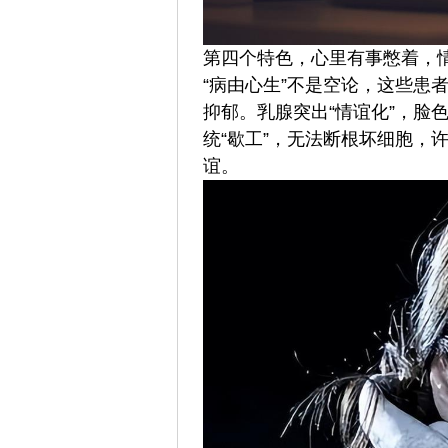
第四个特色，心里有事憋着，
“病由心生”不是空论，这些患
抑郁。乳腺突出“情谊化”，脸
统“歇工”，无法断根坏细胞，
谊。