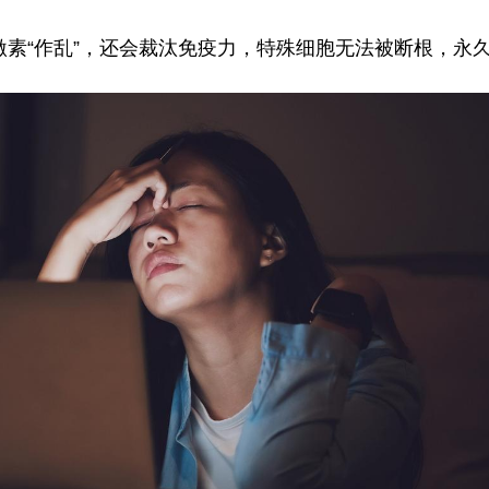
素“作乱”，还会裁汰免疫力，特殊细胞无法被断根，永
。