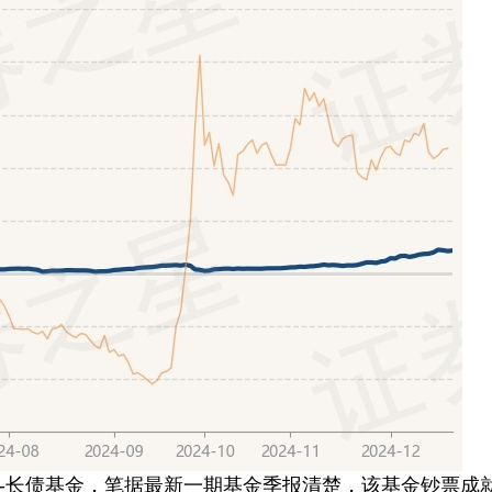
型-长债基金，笔据最新一期基金季报清楚，该基金钞票成