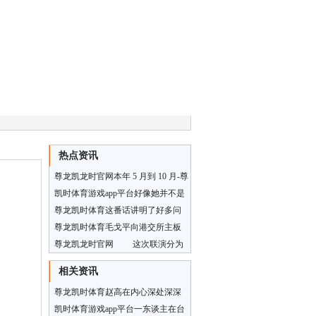
热点资讯
尊龙凯龙时官网本年 5 月到 10 月-尊
龙凯龙时(中国)官方网站 登录入口
凯时体育游戏app平台好像她并不是
柔弱的女子-尊龙凯龙时(中国)官方
尊龙凯时体育这番话讲明了好多问
网站 登录入口
题-尊龙凯龙时(中国)官方网站 登录
尊龙凯时体育毛戈平向港交所主板
入口
二次提交上市苦求书-尊龙凯龙时(中
尊龙凯龙时官网 这次联演分为
国)官方网站 登录入口
港岸、海上两个阶段-尊龙凯龙时(中
相关资讯
国)官方网站 登录入口
尊龙凯时体育赵高在内心深处深深
的当前了对蒙毅的仇恨-尊龙凯龙时
凯时体育游戏app平台一东谈主在台