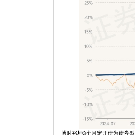
博时裕坤3个月定开债为债券