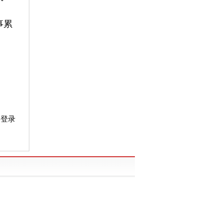
事累
 登录