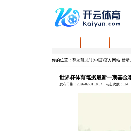
首页
资讯
娱乐
你的位置：
尊龙凯龙时(中国)官方网站 登录
世界杯体育笔据最新一期基金季
发布日期：2026-02-01 18:37 点击次数：164