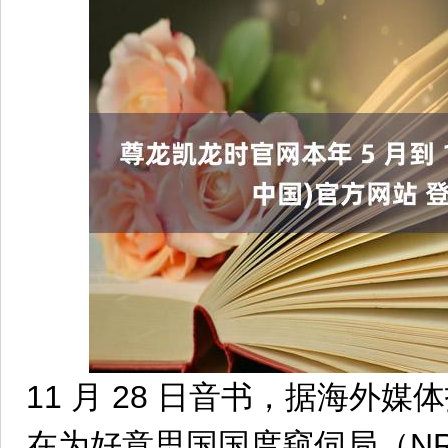
11 月 28 日音书，据海外媒体
在为好意思国国度窥伺局（N