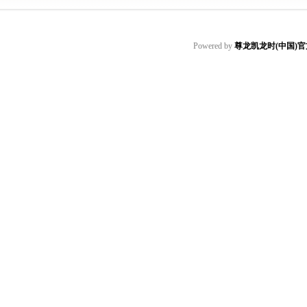
Powered by
尊龙凯龙时(中国)官