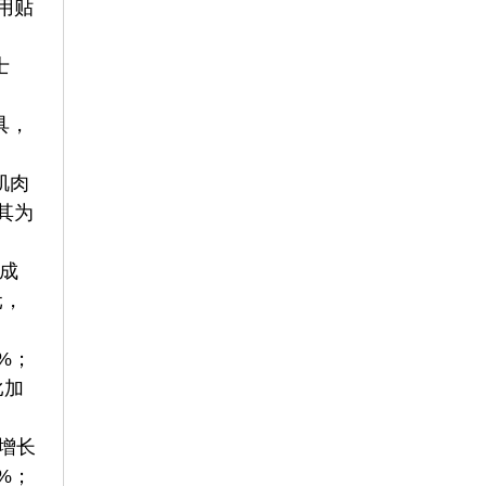
用贴
士
具，
肌肉
其为
成
元，
%；
比加
增长
5%；