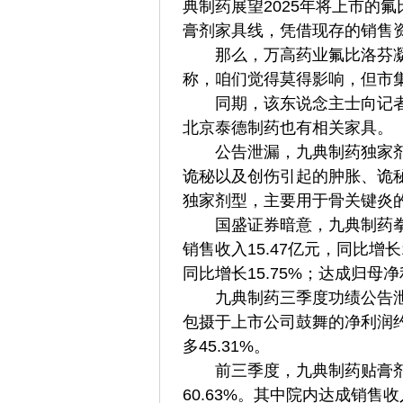
典制药展望2025年将上市的
膏剂家具线，凭借现存的销售
那么，万高药业氟比洛芬凝
称，咱们觉得莫得影响，但市
同期，该东说念主士向记者
北京泰德制药也有相关家具。
公告泄漏，九典制药独家剂
诡秘以及创伤引起的肿胀、诡秘
独家剂型，主要用于骨关键炎
国盛证券暗意，九典制药拳头家
销售收入15.47亿元，同比增长
同比增长15.75%；达成归母净利
九典制药三季度功绩公告泄漏，2
包摄于上市公司鼓舞的净利润约4
多45.31%。
前三季度，九典制药贴膏剂销售
60.63%。其中院内达成销售收