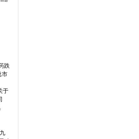
药跌
总市
关于
司
集
，九