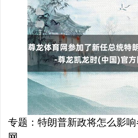
专题：特朗普新政将怎么影响
网