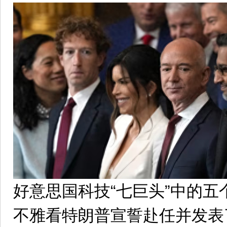
好意思国科技“七巨头”中的五
不雅看特朗普宣誓赴任并发表