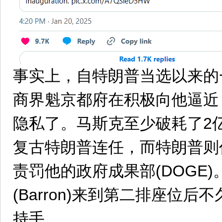
事实上，自特朗普当选以来的
商界魁京都府在积极向他逼近
隐私了。马斯克至少破耗了2
复古特朗普连任，而特朗普则
责罚他的政府成果部(DOGE
(Barron)来到第二排座位
持手。