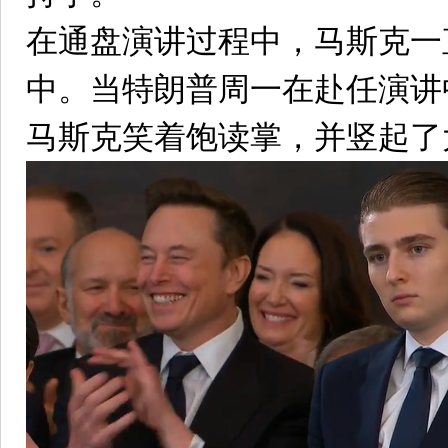
在通盘演讲过程中，马斯克一
中。当特朗普周一在赴任演讲
马斯克笑着饱读掌，并竖起了