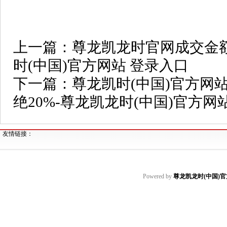
上一篇：
尊龙凯龙时官网成交金额2
时(中国)官方网站 登录入口
下一篇：
尊龙凯时(中国)官方网站
绝20%-尊龙凯龙时(中国)官方网
友情链接：
Powered by
尊龙凯龙时(中国)官