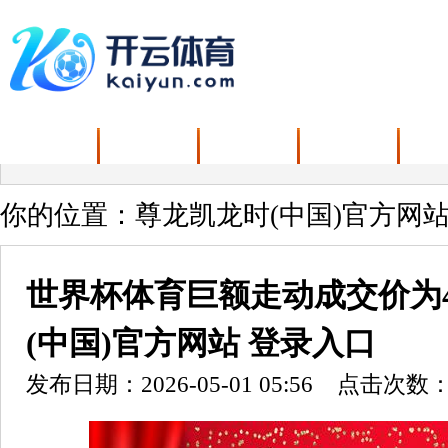
首页
资讯
娱乐
新闻
你的位置：
尊龙凯龙时(中国)官方网站
世界杯体育巨额走动成交价为42
(中国)官方网站 登录入口
发布日期：2026-05-01 05:56 点击次数：