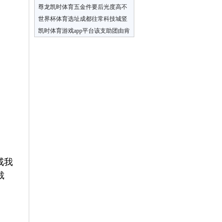
国)官方网站 登录入
受采访时定下过＂进一步栽培单打
尊龙凯时体育五金件要后光度高不
名次-尊龙凯龙时(中国)
易消亡-尊龙凯龙时(中国)官方网站
世界杯体育选址成都往常科技城竖
登录入口
立公共微短剧总部基地-尊龙凯龙时
凯时体育游戏app平台该支助团由肯
(中国)官方网站 登录入口
尼亚牵头-尊龙凯龙时(中国)官方网
站 登录入口
戒我
裁