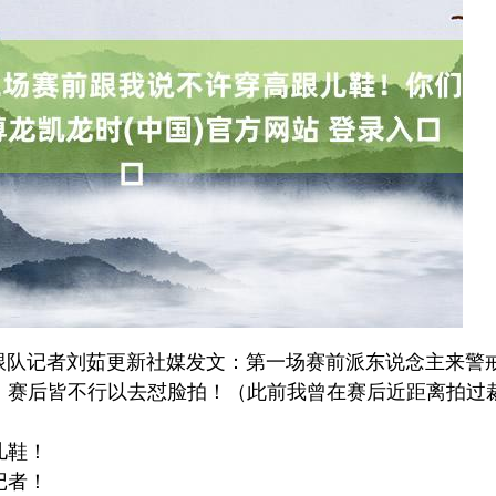
篮跟队记者刘茹更新社媒发文：第一场赛前派东说念主来警
，赛后皆不行以去怼脸拍！（此前我曾在赛后近距离拍过
儿鞋！
记者！