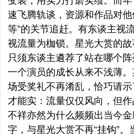
变装，用实力打磨实绩。而年
速飞腾轨谈，资源和作品对他
等”的关节追赶。有东谈主视
视流量为枷锁。星光大赏的故
只须东谈主遴荐了站在哪个阵
一个演员的成长从来不浅薄。
场受奖礼不再淆乱，恰巧请示
才能实：流量仅仅风向，但作
不祥亦然为什么频频出当今金
字，与星光大赏不再“挂钩”