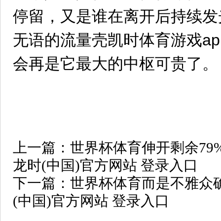
停留，又是谁在离开后持续发
无语的流量壳凯时体育游戏ap
会再是它最大的中枢可贵了。
上一篇：
世界杯体育伸开剩余79
龙时(中国)官方网站 登录入口
下一篇：
世界杯体育而是不雅众
(中国)官方网站 登录入口