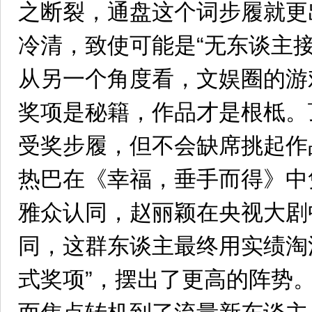
之断裂，通盘这个词步履就更
冷清，致使可能是“无东谈主接
从另一个角度看，文娱圈的游
奖项是秘籍，作品才是根柢。
受奖步履，但不会缺席挑起作
热巴在《幸福，垂手而得》中
雅众认同，赵丽颖在央视大剧
同，这群东谈主最终用实绩淘
式奖项”，摆出了更高的阵势