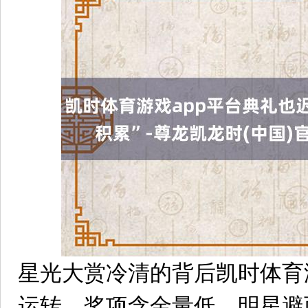
星光大赏冷清的背后凯时体育
运转。奖项含金量低，明星避