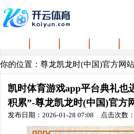
首页
资讯
娱乐
新闻
你的位置：
尊龙凯龙时(中国)官方网站
凯时体育游戏app平台典礼也
积累”-尊龙凯龙时(中国)官方
发布日期：2026-01-28 07:08 点击次数：