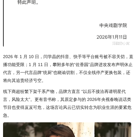
2026 年 1 月 10 日，闫学晶的抖音、快手等平台账号被不容关切，直
播功能受限；1 月 11 日，攀附多年的“佐香园”品牌进攻发布声明休止
代言，另一代言品牌“统厨”也晓谕切割，不仅全线停产更换包装，还
将向其追责经济亏空。
线下商超纷繁下架干系产物，品牌方直言 “以后不接洽再请明星代
言，风险太大”。更有音书称，其原定参与的 2026年央视春晚说话类
节目也变得岌岌可危，这场言论风云已切实转念为职业生涯的要紧危
急。