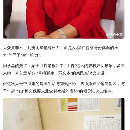
大众并非不可判辨明星也有压力，而是反感将“督察身份体面的压
力”等同于“生计吃力”。
闫学晶的走红，始于《刘老根》中 “山杏”这么的农村妇女形象，多年
来她一直刻意塑造 “草根诞生、不忘本”的亲民东说念主设。
但这次风云中泄露的阔绰生活与鄙夷言论，透顶撕碎了这层伪装，与
早年赵本山“恒久保握东北农村密斯的质朴”的领导以火去蛾中。