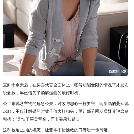
直到十余天后，在买卖代言全面休止、账号功能受限的情况下才发布
说念歉，早已错失了消解歪曲的最好时机。
公世东说念主物的危急公关，时效与忠心一样要害。闫学晶的蔓延说
念歉，不仅让纠错的时效价值大打扣头，更让部分网友质疑其说念歉
动机：“是怕了买卖亏空，而非委果知错”。
这种被迫止损的姿态，让蓝本不错挽救的口碑进一步滑落。