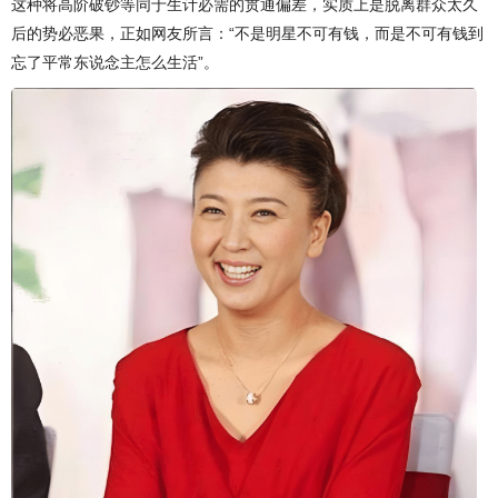
这种将高阶破钞等同于生计必需的贯通偏差，实质上是脱离群众太久
后的势必恶果，正如网友所言：“不是明星不可有钱，而是不可有钱到
忘了平常东说念主怎么生活”。