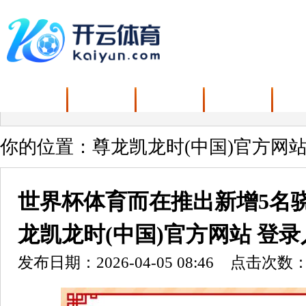
首页
资讯
娱乐
新闻
你的位置：
尊龙凯龙时(中国)官方网站
世界杯体育而在推出新增5名
龙凯龙时(中国)官方网站 登录
发布日期：2026-04-05 08:46 点击次数：