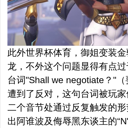
此外世界杯体育，御姐变装金
龙，不外这个问题显得有点过
台词"Shall we negotia
遭到了反对，这句台词被玩家
二个音节处通过反复触发的形
出阿谁波及侮辱黑东谈主的“N