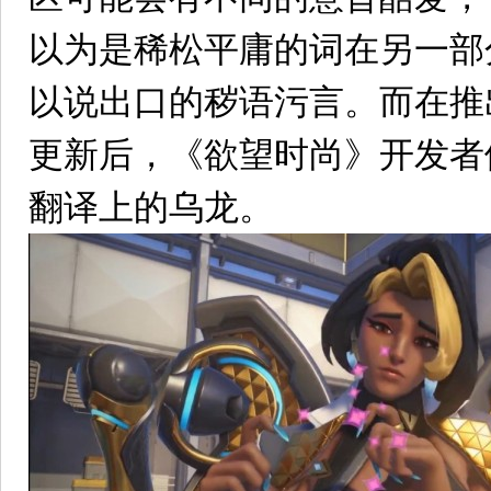
以为是稀松平庸的词在另一部
以说出口的秽语污言。而在推
更新后，《欲望时尚》开发者
翻译上的乌龙。