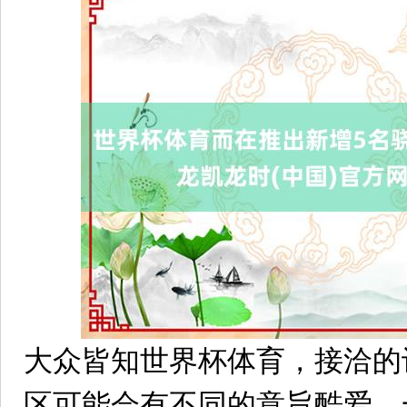
大众皆知世界杯体育，接洽的
区可能会有不同的意旨酷爱，