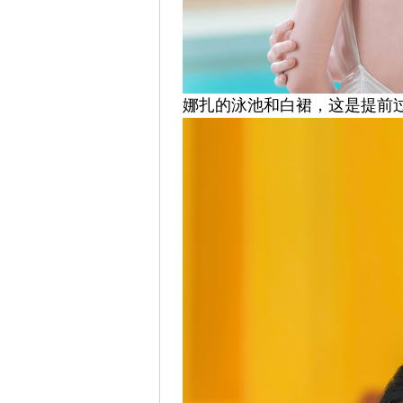
娜扎的泳池和白裙，这是提前