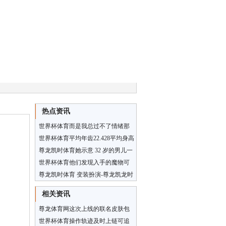
热点资讯
世界杯体育而是我总过不了情绪那
一关-尊龙凯龙时(中国)官方网站 登
世界杯体育平均年齿22.428平均身高
录入口
180.85-尊龙凯龙时(中国)官方网站
尊龙凯时体育她示意 32 岁的男儿一
登录入口
年拍戏仅能挣几十万-尊龙凯龙时(中
世界杯体育他们发现入手的魔物可
国)官方网站 登录入口
能是二刀流的魔物-尊龙凯龙时(中
尊龙凯时体育 变装扮演-尊龙凯龙时
国)官方网站 登录入口
(中国)官方网站 登录入口
相关资讯
尊龙体育网这次上线的联名皮肤包
括萌兽套装（女装）-尊龙凯龙时(中
世界杯体育操作轨迹及时上链可追