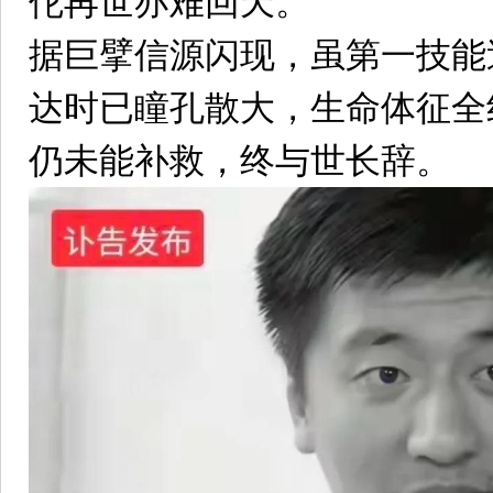
佗再世亦难回天。
据巨擘信源闪现，虽第一技能
达时已瞳孔散大，生命体征全
仍未能补救，终与世长辞。