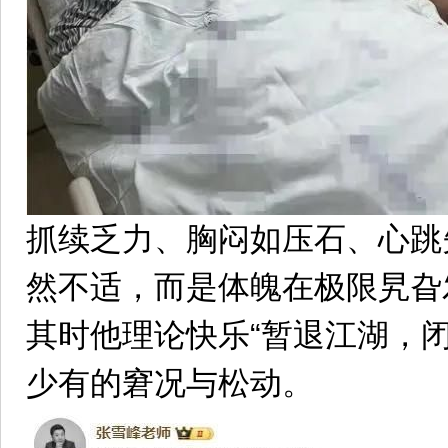
抓续乏力、胸闷如压石、心跳
然不适，而是体魄在极限旯旮
其时他理论快乐“暂退江湖，
少有的窘况与松动。