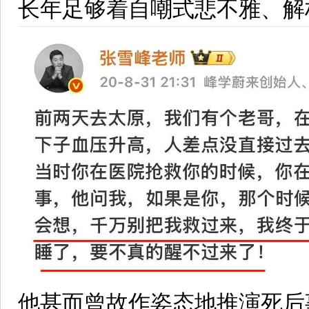
长年足够着自嘲式悲不雅、解
他甚而曾故作姿态地推演死后