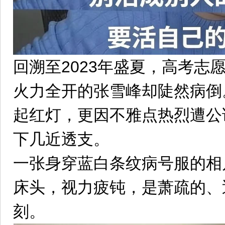
回溯至2023年盛夏，高考志
火力全开的张雪峰却陡然病倒
起红灯，更因不雅点热烈遭公
下几近透支。
一张身穿蓝白条纹病号服的相
床头，视力疲钝，是萧疏的、
刻。