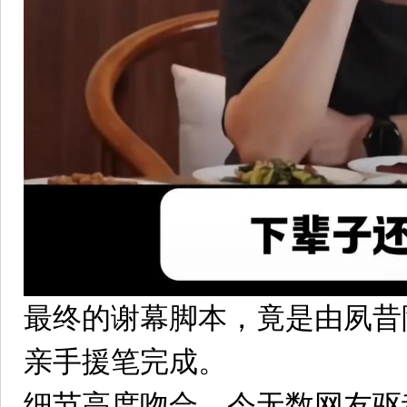
最终的谢幕脚本，竟是由夙昔
亲手援笔完成。
细节高度吻合，令无数网友驱