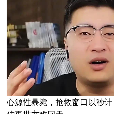
心源性暴毙，抢救窗口以秒计