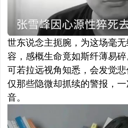
世东说念主扼腕，为这场毫无
容，感概生命竟如斯纤薄易碎
可若拉远视角知悉，会发觉悲
仅那些隐微却抓续的警报，一
音。