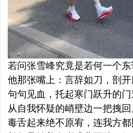
若问张雪峰究竟是若何一个东
他那张嘴上：言辞如刀，剖开
句句见血，托起寒门跃升的门
从自我怀疑的峭壁边一把拽回
毒舌起来绝不原宥，连我方都