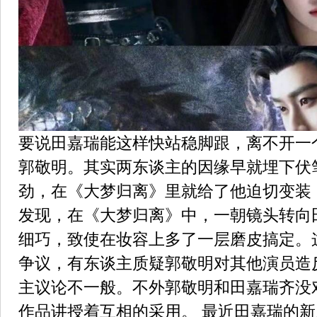
要说田嘉瑞能这样快站稳脚跟，离不开一
郭敬明。其实两东谈主的因缘早就埋下伏
劲，在《大梦归离》里就给了他迫切变装
发现，在《大梦归离》中，一朝镜头转向
细巧，致使在妆容上多了一层磨皮搞定。
争议，有东谈主质疑郭敬明对其他演员造
主议论不一般。不外郭敬明和田嘉瑞齐没
作品讲授着互相的采用。 最近田嘉瑞的