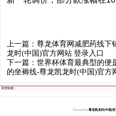
上一篇：
尊龙体育网减肥药线下销
龙时(中国)官方网站 登录入口
下一篇：
世界杯体育最典型的便是当
的坐褥线-尊龙凯龙时(中国)官方
友情链接：
Powered by
尊龙凯龙时(中国)官