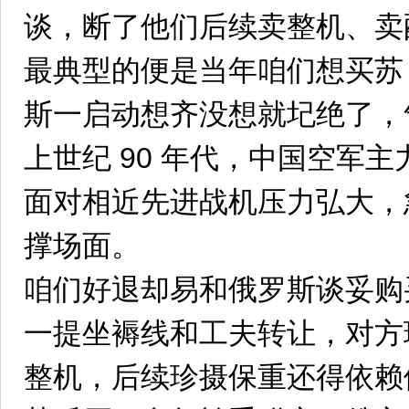
谈，断了他们后续卖整机、卖
最典型的便是当年咱们想买苏 -
斯一启动想齐没想就圮绝了，
上世纪 90 年代，中国空军主力照
面对相近先进战机压力弘大，
撑场面。
咱们好退却易和俄罗斯谈妥购买 2
一提坐褥线和工夫转让，对方
整机，后续珍摄保重还得依赖