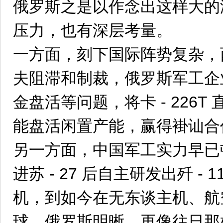
俄罗斯之是以作念出这样大的
压力，也有深层考量。
一方面，刻下国际阵势复杂，
夫阻滞和制裁，俄罗斯军工企
金盘活等问题，将卡 - 226
能盘活闲置产能，赢得褂讪合
另一方面，中国军工实力早已
进苏 - 27 后自主研发出歼 - 1
机，到如今在无东谈主机、航
球，俄罗斯明晰，再像往日那