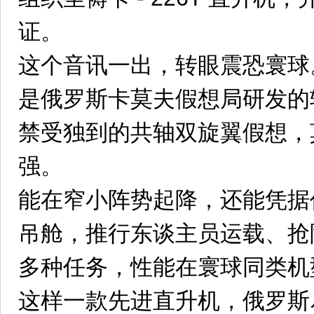
证。
这个音讯一出，转眼震恐寰球。要
是俄罗斯卡莫夫假想局研发的
禁受独到的共轴双旋翼假想，
强。
能在窄小阵势起降，还能凭据
吊舱，推行东谈主员运载、抢
多种任务，性能在寰球同类机
这样一款先进直升机，俄罗斯