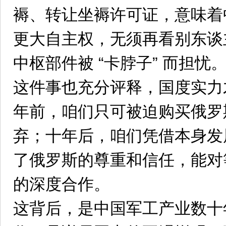
褥、转让坐褥许可证，意味着
更大自主权，无须再看别东谈
中枢部件被 “卡脖子” 而担忧
这件事也充分评释，国度实力
年前，咱们只可被迫购买俄罗
弃；十年后，咱们凭借本身发
了俄罗斯的尊重和信任，能对
的深度合作。
这背后，是中国军工产业数十