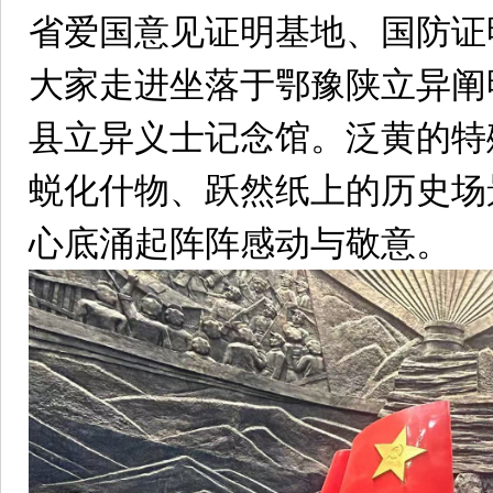
省爱国意见证明基地、国防证
大家走进坐落于鄂豫陕立异阐
县立异义士记念馆。泛黄的特
蜕化什物、跃然纸上的历史场
心底涌起阵阵感动与敬意。