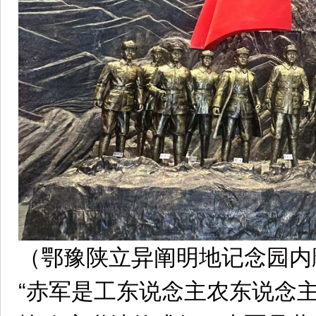
（鄂豫陕立异阐明地记念园内
“赤军是工东说念主农东说念