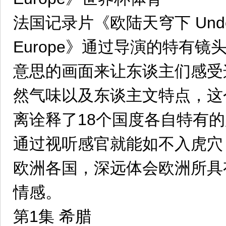
法国记录片《欧陆天穹下 Under T
Europe》通过导演的特有
意思的画面来让东谈主们感受
然气味以及东谈主文特点，这
离诠释了18个国度各自特有
通过视听感官就能如不入虎穴
欧洲各国，深远体会欧洲所具
情感。
第1集 希腊