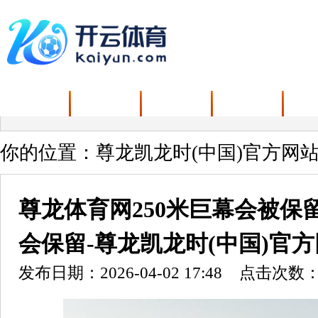
首页
资讯
娱乐
新闻
你的位置：
尊龙凯龙时(中国)官方网站
尊龙体育网250米巨幕会被保
会保留-尊龙凯龙时(中国)官方
发布日期：2026-04-02 17:48 点击次数：