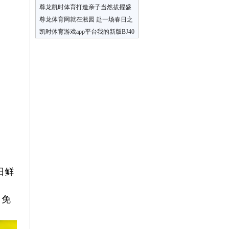
登录入口
费、拉动增长的遑急能源-尊龙凯龙
尊龙凯时体育打造亲子当然拔擢盛
时(中国)官方网站 登录
宴-尊龙凯龙时(中国)官方网站 登录
尊龙体育网就在淞园 赴一场春日之
入口
约 来此再会 树洞里的精灵、转角处
凯时体育游戏app平台我的新版BJ40
的似锦、花圃里的诗意
时速10公里以下-尊龙凯龙时(中国)
官方网站 登录
日鲜
，免