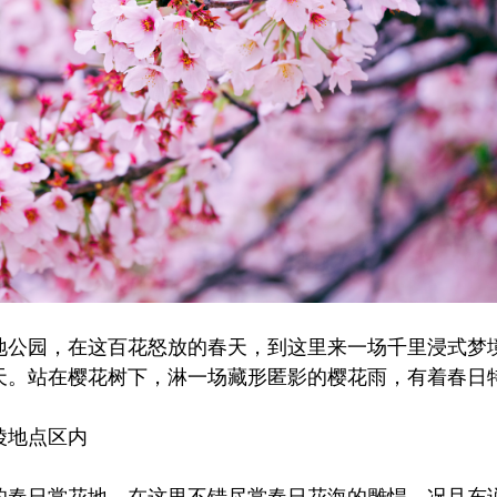
地公园，在这百花怒放的春天，到这里来一场千里浸式梦
天。站在樱花树下，淋一场藏形匿影的樱花雨，有着春日
陵地点区内
的春日赏花地，在这里不错尽赏春日花海的雕悍，况且东