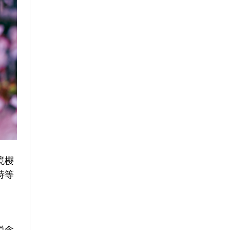
境樱
特等
说念