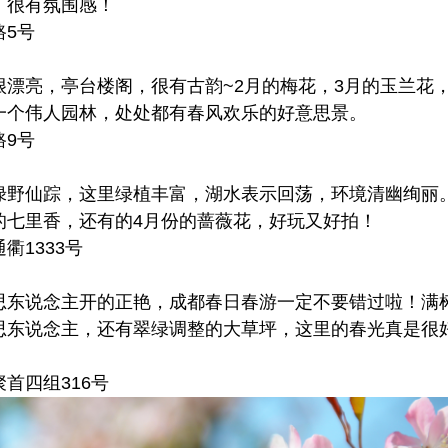
，很有氛围感！
5号
漂亮，亭台楼阁，很有古韵~2月的梅花，3月的玉兰花
一个伟人园林，处处都有春风欢乐的好意思景。
9号
绿野仙踪，这里绿植丰富，湖水表示回荡，环境清幽绚丽
的七里香，还有的4月份的蔷薇花，好玩又好拍！
衢1333号
思东说念主开的正艳，成都春日春游一定不要错过啦！满
思东说念主，还有翠绿调整的大草坪，这里的春光真是很
首四组316号