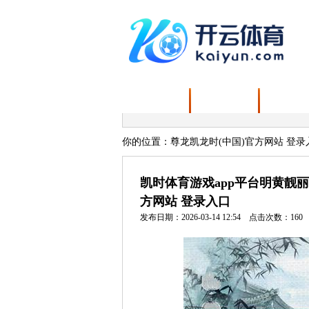
首页
资讯
娱乐
你的位置：
尊龙凯龙时(中国)官方网站 登录
凯时体育游戏app平台明黄靓
方网站 登录入口
发布日期：2026-03-14 12:54 点击次数：160