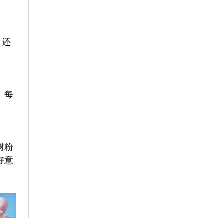
，还
。每
树粉
好意