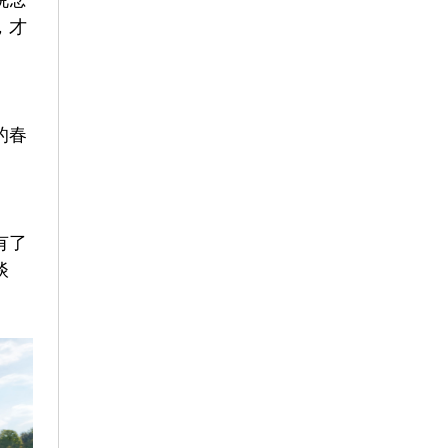
，才
的春
有了
谈