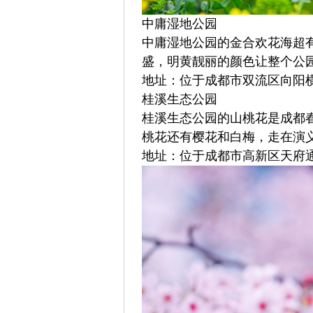
中庸湿地公园
中庸湿地公园的金合欢花海超
盛，明黄靓丽的颜色让整个公
地址：位于成都市双流区向阳横
桂溪生态公园
桂溪生态公园的山桃花是成都
桃花还有樱花和白梅，走在演
地址：位于成都市高新区天府