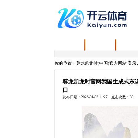
首页
资讯
娱乐
你的位置：
尊龙凯龙时(中国)官方网站 登录
尊龙凯龙时官网我国生成式东说
口
发布日期：2026-01-03 11:27 点击次数：80