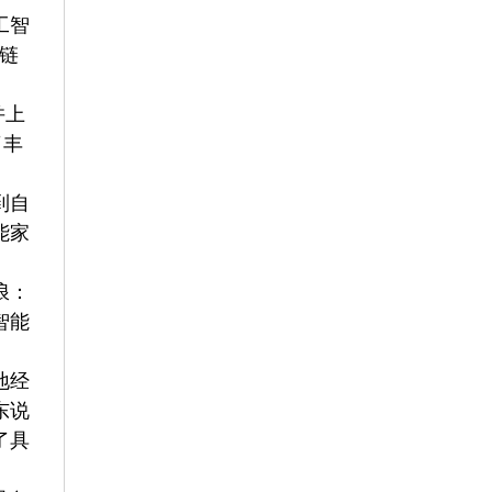
工智
业链
并上
了丰
到自
能家
浪：
智能
地经
东说
了具