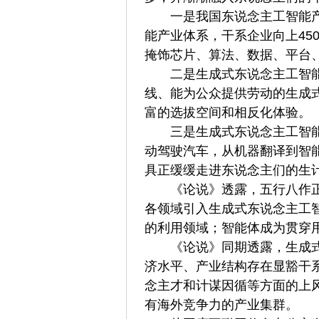
一是我国东说念主工智能产
能产业体系，干系企业向上45
掩饰芯片、算法、数据、平台
二是生成式东说念主工智能家
线、能为公众提供劳动的生成式
富的选拔空间和相反化体验。
三是生成式东说念主工智能
动驾驶汽车，从机器翻译到智
具正缓缓走进东说念主们的生
《论说》透露，五行八作正
各领域引入生成式东说念主工
的利用领域；智能体成为贯穿
《论说》同期透露，生成式
济水平、产业结构存在显豁干
念主才和计谋因循等方面的上
有海外竞争力的产业集群。