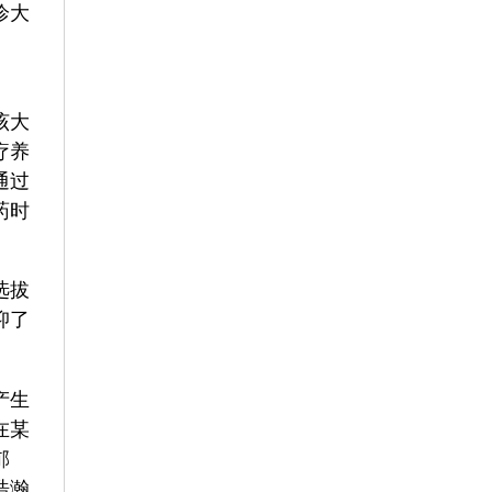
诊大
该大
疗养
通过
药时
选拔
抑了
产生
在某
郁
浩瀚