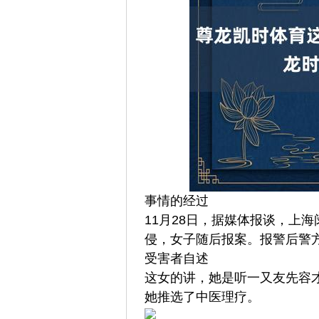
事情的经过
11月28日，据媒体报谈，上
侵，女子随后报案。报警后警
受害者自述
这女的讲，她是听一又友先容
她推选了中医理疗。