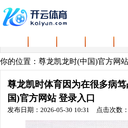
首页
资讯
娱乐
新闻
你的位置：
尊龙凯龙时(中国)官方网站
尊龙凯时体育因为在很多病笃
国)官方网站 登录入口
发布日期：2026-05-30 10:31 点击次数：