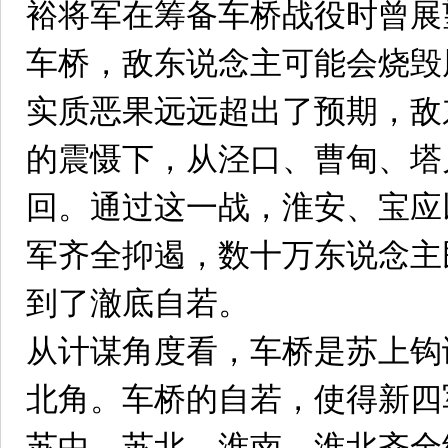
裕将军在筹备车桥战役时曾展
车桥，敌东说念主可能会烧毁
实质恶果远远超出了预期，敌
的震慑下，从泾口、曹甸、塔
回。通过这一战，淮安、宝应
军齐全抑遏，数十万东说念主
到了澈底自若。
从计谋角度看，车桥是苏上钩
北角。车桥的自若，使得新四
苏中、苏北、淮南、淮北齐全