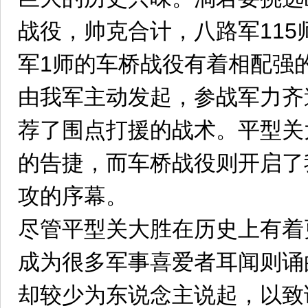
战役，帅克合计，八路军11
军1师的车桥战役有着相配强
由我军主动发起，参战军力齐
荐了围点打援的战术。平型关
的告捷，而车桥战役则开启了
攻的序幕。
尽管平型关大胜在历史上有着
成为很多军事喜爱者耳闻则诵
却较少为东说念主说起，以致