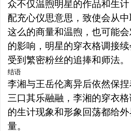
众不仅温煦明星的作品和生计
配充心仪思意思，致使会从中
这么的商量和温煦，也可能会
的影响，明星的穿衣格调接续
受到繁密粉丝的追捧和师法。
结语
李湘与王岳伦离异后依然保捏
三口其乐融融，李湘的穿衣格
的生计现象和形象回荡都给外
量。