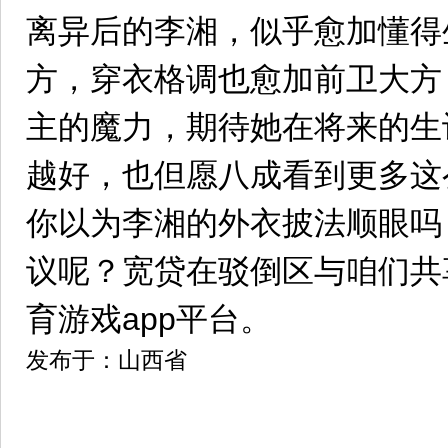
离异后的李湘，似乎愈加懂得
方，穿衣格调也愈加前卫大方
主的魔力，期待她在将来的生
越好，也但愿八成看到更多这
你以为李湘的外衣披法顺眼吗
议呢？宽贷在驳倒区与咱们共
育游戏app平台。
发布于：山西省