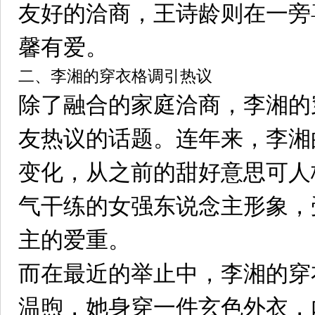
友好的洽商，王诗龄则在一旁
馨有爱。
二、李湘的穿衣格调引热议
除了融合的家庭洽商，李湘的
友热议的话题。连年来，李湘
变化，从之前的甜好意思可人
气干练的女强东说念主形象，
主的爱重。
而在最近的举止中，李湘的穿
温煦，她身穿一件玄色外衣，