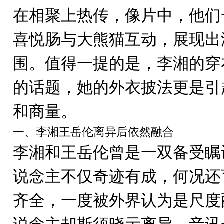
在相聚上热传，像片中，他们
喜悦肠与大熊猫互动，展现出
围。值得一提的是，李湘的穿
的话题，她的外衣披法更是引
和商量。
一、李湘王岳伦离异后依然融合
李湘和王岳伦曾是一双备受瞩
说念主不仅奇迹有成，何况还
齐全，一度被外界认为是尺度配