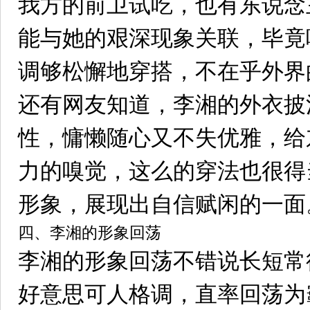
我方的前卫试吃，也有东说念
能与她的艰深现象关联，毕竟
调够松懈地穿搭，不在乎外界
还有网友知道，李湘的外衣披
性，慵懒随心又不失优雅，给
力的嗅觉，这么的穿法也很得
形象，展现出自信赋闲的一面
四、李湘的形象回荡
李湘的形象回荡不错说长短常
好意思可人格调，直率回荡为