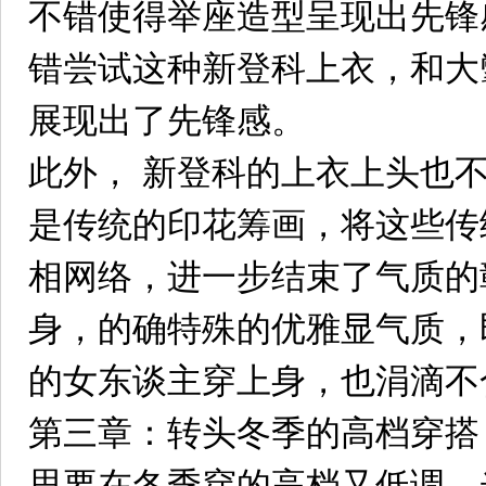
不错使得举座造型呈现出先锋
错尝试这种新登科上衣，和大
展现出了先锋感。
此外， 新登科的上衣上头也
是传统的印花筹画，将这些传
相网络，进一步结束了气质的
身，的确特殊的优雅显气质，
的女东谈主穿上身，也涓滴不
第三章：转头冬季的高档穿搭
思要在冬季穿的高档又低调，