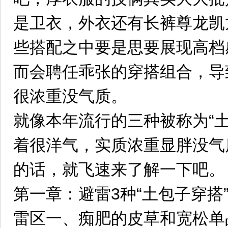
是卫衣，外衣还有长裤尊龙凯
些搭配之中要是思要展现高档
而会聘任乖张的穿搭组合，导
很浓重没气质。
就像本年流行的三种被称为“
着很洋气，实质浓重显胖没气
的话，就飞速来了解一下吧。
第一章：避雷3种“土包子穿搭
雷区一、痴肥的皮草和宽松单