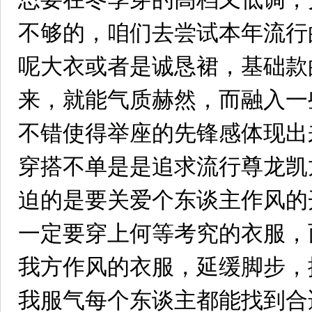
不够的，咱们去尝试本年流行
呢大衣或者是诚恳裙，基础款
来，就能气质赫然，而融入一
不错使得举座的先锋感体现出
穿搭不单是是追求流行尊龙凯
迫的是要关爱个东谈主作风的
一定要穿上何等考究的衣服，
我方作风的衣服，延缓脚步，
我服气每个东谈主都能找到合