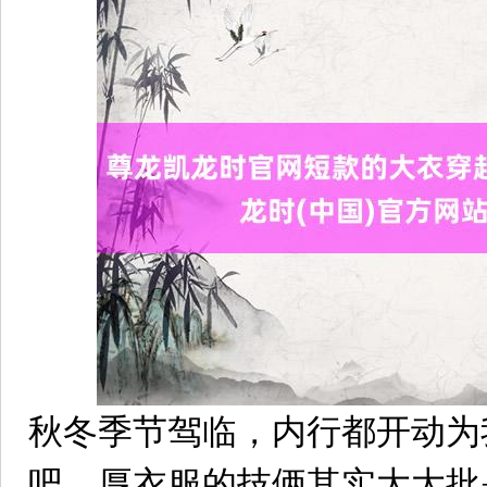
秋冬季节驾临，内行都开动为
吧，厚衣服的技俩其实大大批