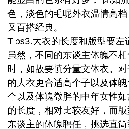
色，淡色的毛呢外衣温情高档
又百搭经典。
Tips3.大衣的长度和版型要
虽然，不同的东谈主体魄不相
时，如故要慎分量文体衣。对
的大衣更合适高个子以及体魄
个以及体魄微胖的中年女性如
的长度，相对比较友好，而版
东谈主的体魄聘任，挑选直筒