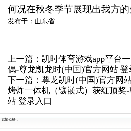
何况在秋冬季节展现出我方的
发布于：山东省
上一篇：
凯时体育游戏app平台
偶-尊龙凯龙时(中国)官方网站 
下一篇：
尊龙凯时(中国)官方网
烤炸一体机（镶嵌式）获红顶奖-
站 登录入口
友情链接：