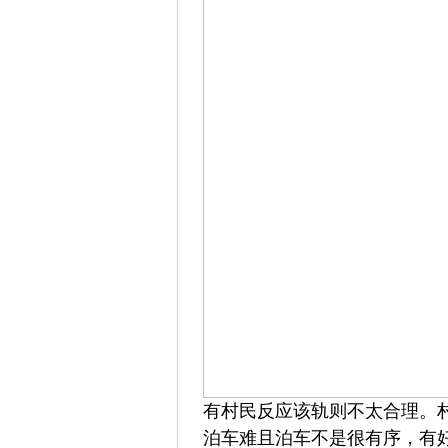
有村民反应该轨则不太合理。
泊车难且泊车不是很有序，有好