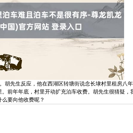
江杭州。胡先生反应，他在西湖区转塘街说念长埭村里租房八年
里。前年年底，村里开动扩充泊车收费。胡先生很猜疑，
什么要向他收费呢？