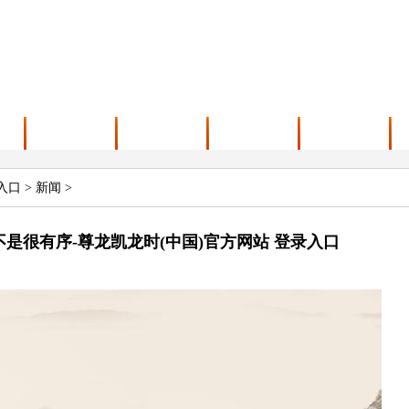
新闻
旅游
汽车
电影
入口
>
新闻
>
是很有序-尊龙凯龙时(中国)官方网站 登录入口