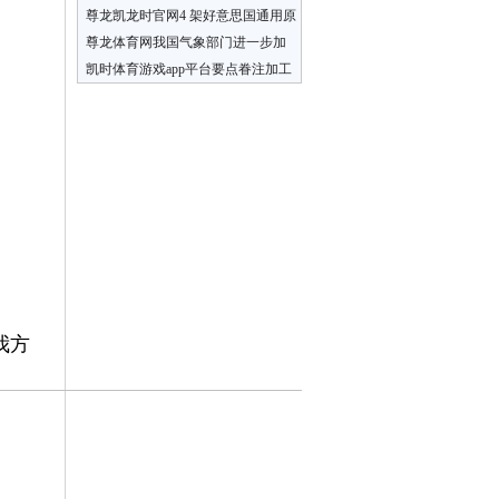
通-尊龙凯龙时(中国)官
尊龙凯龙时(中国)官方网站 登录入
尊龙凯龙时官网4 架好意思国通用原
口
子公司的 MQ-9B-尊龙凯龙时(中国)
尊龙体育网我国气象部门进一步加
官方网站 登录
大面向国际社会-尊龙凯龙时(中国)
凯时体育游戏app平台要点眷注加工
官方网站 登录入口
和精好意思等中游本事-尊龙凯龙时
(中国)官方网站 登录
我方