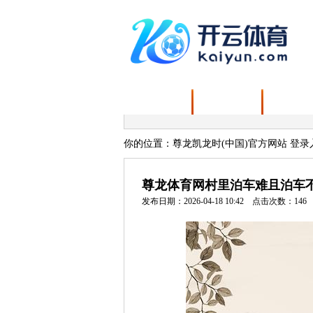
首页
资讯
娱乐
你的位置：
尊龙凯龙时(中国)官方网站 登录
尊龙体育网村里泊车难且泊车不
发布日期：2026-04-18 10:42 点击次数：146