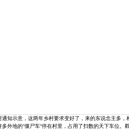
村通知示意，这两年乡村要求变好了，来的东说念主多，
多外地的"僵尸车"停在村里，占用了扫数的天下车位。