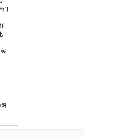
出
咱们
任
化
被实
方网