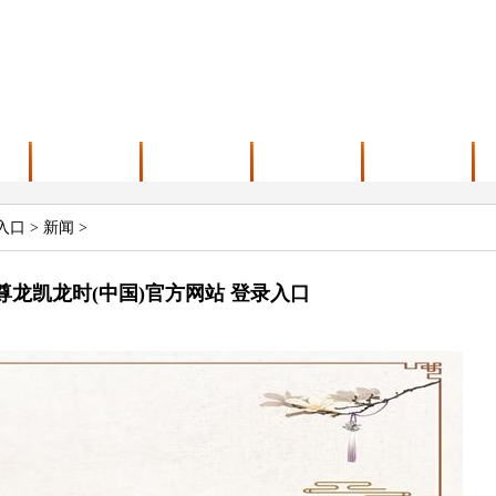
新闻
旅游
汽车
电影
入口
>
新闻
>
 日-尊龙凯龙时(中国)官方网站 登录入口