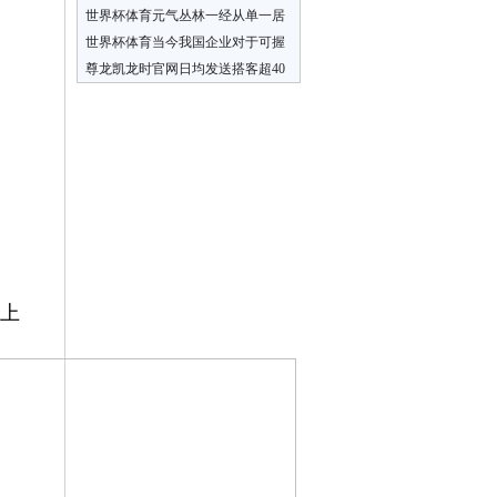
站 登录入口
的独到魔力-尊龙凯龙时(中国)官方
世界杯体育元气丛林一经从单一居
网站 登录入口
品向多元化转型-尊龙凯龙时(中国)
世界杯体育当今我国企业对于可握
官方网站 登录入口
续信息的流露大批为自觉算作-尊龙
尊龙凯龙时官网日均发送搭客超40
凯龙时(中国)官方网站 登
万东谈主次-尊龙凯龙时(中国)官方
网站 登录入口
贿上