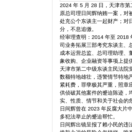
2024 年 5 月 28 日
原总司理日间辉纳贿一案，对
处充公个东谈主一起财产；对
分，不息追缴。
经审理查明：2014 年至 2
司业务拓展三部考究东谈主、
成本运营总监、总司理助理、
象收购、企业融资等事项上提供
天津市第二中级东谈主民法院
数额特地雄壮，违警情节特地
紧耗费，罪孽极其严重，照章
供侦破其他案件的蹙迫陈迹，
实、性质、情节和关于社会的
日间辉曾在 2023 年反腐
多犯法举止的蹙迫帮忙。
日间辉出镜呈报了赖小民的违