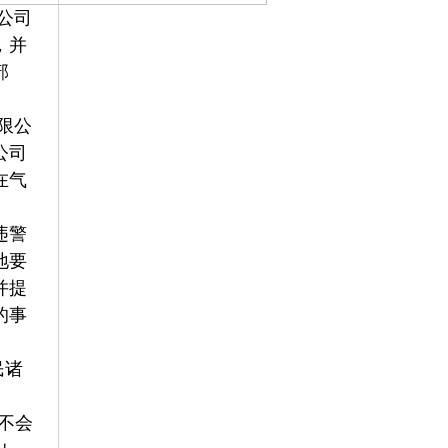
限公司
，并
部
有限公
公司
在气
。
违警
地要
并提
的事
民诸
不会