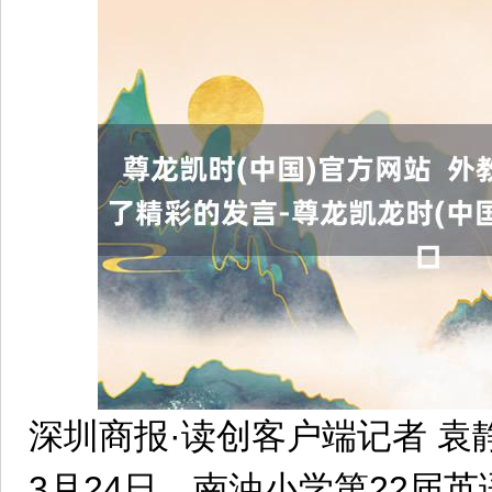
深圳商报·读创客户端记者 袁
3月24日，南油小学第22届