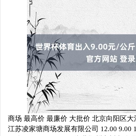
商场 最高价 最廉价 大批价 北京向阳区大洋路玄虚
江苏凌家塘商场发展有限公司 12.00 9.00