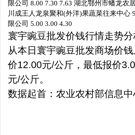
限公司 8.00 7.30 7.63 湖北鄂州市蟠龙农居品
川成王人龙泉聚和(外洋)果蔬菜往来中心 9.40
限公司 5.00 3.00 4.30
寰宇豌豆批发价钱行情走势分
从本日寰宇豌豆批发商场价钱
价12.00元/公斤，最低报价3.
元/公斤。
数据起首：农业农村部信息中