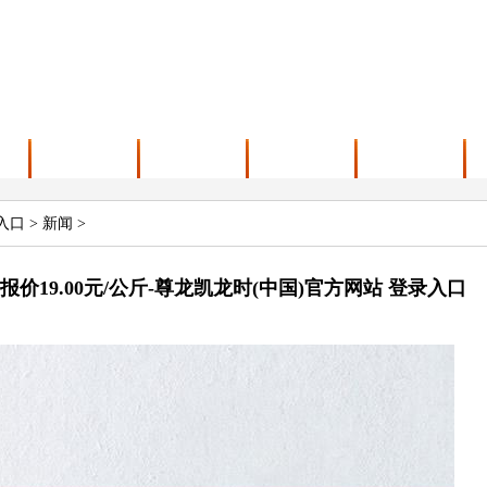
新闻
旅游
汽车
电影
入口
>
新闻
>
价19.00元/公斤-尊龙凯龙时(中国)官方网站 登录入口