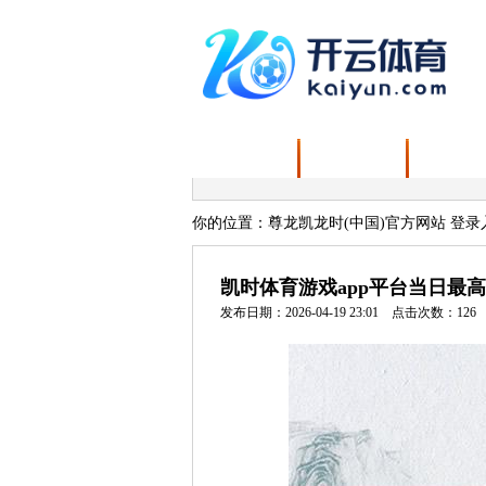
首页
资讯
娱乐
你的位置：
尊龙凯龙时(中国)官方网站 登录
凯时体育游戏app平台当日最高报
发布日期：2026-04-19 23:01 点击次数：126