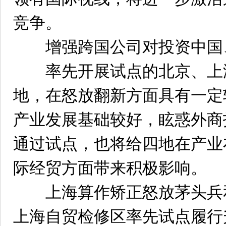
竞争。
增强跨国公司对投资中国
率先开展试点的北京、上
地，在怒放翻新方面具有一定
产业发展基础较好，眩惑外商
通过试点，也将给四地在产业
际经贸方面带来积极影响。
上海算作矫正怒放茅头兵和先
上海自贸检修区率先试点履行