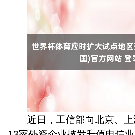
近日，工信部向北京、上
13家外资企业披发升值电信