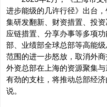
进步能级的几许行径》出台，
集研发翻新、财资措置、投资
应链措置、分享办事等多项功
部、业绩部全球总部等高能级
范围的进一步怒放，取消外商
外资总部在上海的资源聚集与
有劲的支柱，将推动总部经济
说。