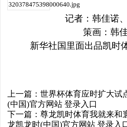
记者：韩佳诺
策画：韩
新华社国里面出品凯时体
上一篇：
世界杯体育应时扩大试
(中国)官方网站 登录入口
下一篇：
尊龙凯时体育我就来和
龙凯龙时(中国)官方网站 登录入