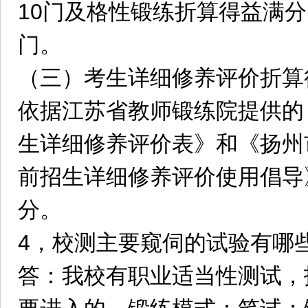
10门及格性锻练折算得益满分1
门。
（三）考生详细修养评价折算
依据江苏省教师锻练院提供的
生详细修养评价表》和《扬州市
前招生详细修养评价使用倡导
分。
4，校测主要窥伺的试验有哪
答：我校有职业适当性测试，