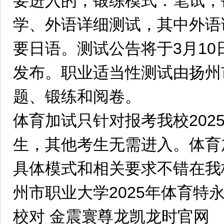
要进入的，锻练模式：笔试；
学、外语详细测试，其中外语
要日语。测试公告将于3月1
发布。职业适当性测试由扬州
题、锻练和阅卷。
体育加试只针对报考我校202
生，其他考生无需进入。体育
具体模式和相关要求不错在我
州市职业大学2025年体育特
校对 金震寰尊龙凯龙时官网