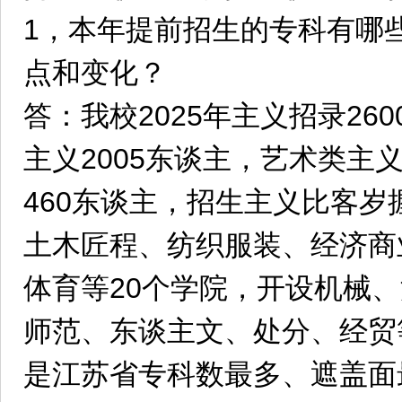
1，本年提前招生的专科有哪
点和变化？
答：我校2025年主义招录26
主义2005东谈主，艺术类主义
460东谈主，招生主义比客
土木匠程、纺织服装、经济商
体育等20个学院，开设机械
师范、东谈主文、处分、经贸
是江苏省专科数最多、遮盖面