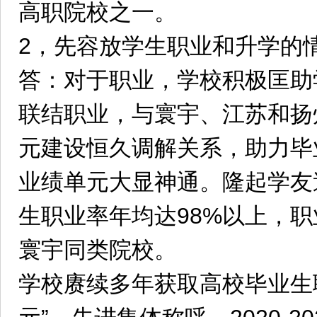
高职院校之一。
2，先容放学生职业和升学的
答：对于职业，学校积极匡助
联结职业，与寰宇、江苏和扬
元建设恒久调解关系，助力毕
业绩单元大显神通。隆起学友
生职业率年均达98%以上，
寰宇同类院校。
学校赓续多年获取高校毕业生