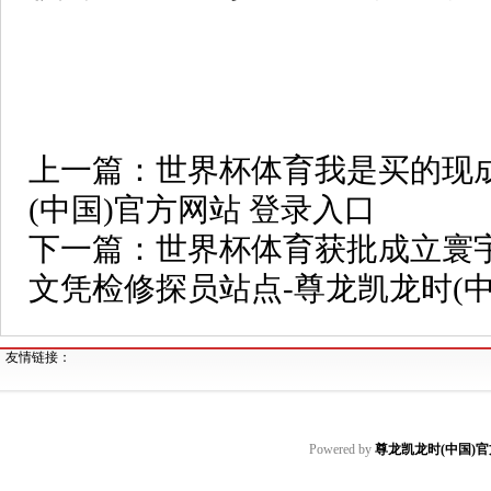
上一篇：
世界杯体育我是买的现
(中国)官方网站 登录入口
下一篇：
世界杯体育获批成立寰宇
文凭检修探员站点-尊龙凯龙时(中
友情链接：
Powered by
尊龙凯龙时(中国)官