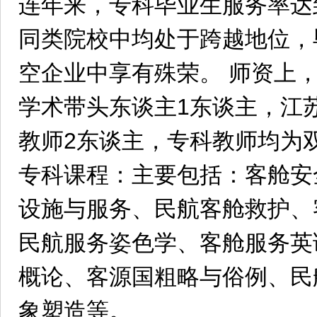
连年来，专科毕业生服务率达
同类院校中均处于跨越地位，
空企业中享有殊荣。 师资上
学术带头东谈主1东谈主，江
教师2东谈主，专科教师均为
专科课程：主要包括：客舱安
设施与服务、民航客舱救护、
民航服务姿色学、客舱服务英
概论、客源国粗略与俗例、民
象塑造等。