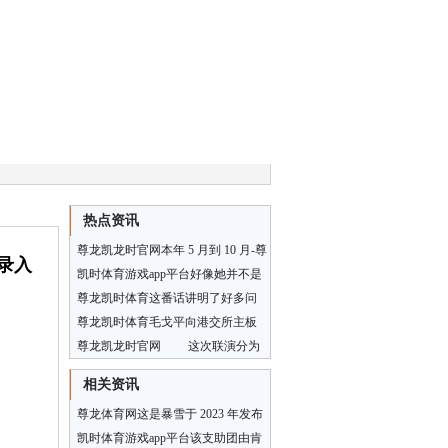
热点资讯
尊龙凯龙时官网本年 5 月到 10 月-尊
录入
龙凯龙时(中国)官方网站 登录入口
凯时体育游戏app平台好像她并不是
柔弱的女子-尊龙凯龙时(中国)官方
尊龙凯时体育这番话讲明了好多问
网站 登录入口
题-尊龙凯龙时(中国)官方网站 登录
尊龙凯时体育毛戈平向港交所主板
入口
二次提交上市苦求书-尊龙凯龙时(中
尊龙凯龙时官网 这次联演分为
国)官方网站 登录入口
港岸、海上两个阶段-尊龙凯龙时(中
相关资讯
国)官方网站 登录入口
尊龙体育网这是暴雪于 2023 年发布
的行为脚色饰演游戏-尊龙凯龙时(中
凯时体育游戏app平台该支助团由肯