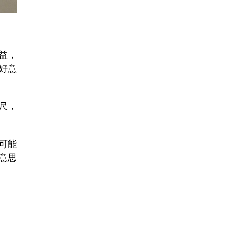
益，
好意
尺，
可能
意思