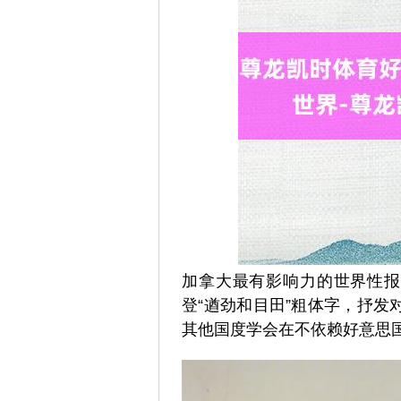
加拿大最有影响力的世界性报
登“遒劲和目田”粗体字，抒
其他国度学会在不依赖好意思