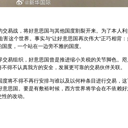
的交易战，将好意思国与其他国度割裂开来。为了本人利
迫害这个世界。事实与“让好意思国再次伟大”正巧相背：
的国度，一个站在一边旁不雅的国度。
界交易组织，好意思国曾是推进缩小关税的关节脚色。咫
将不得不认真我方的安全，发展更可靠的交易伙伴关联。
国度将不得不再行安排与谁以及以何种条目进行交易，这
好意思国。要是有敷裕时候，西方世界将学会在不依赖好
史性的改动。