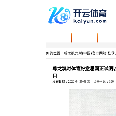
首页
资讯
娱乐
你的位置：
尊龙凯龙时(中国)官方网站 登录
尊龙凯时体育好意思国正试图以
口
发布日期：2026-04-30 08:39 点击次数：196