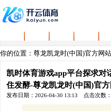
首页
资讯
娱乐
新闻
你的位置：
尊龙凯龙时(中国)官方网站
凯时体育游戏app平台探求
住发酵-尊龙凯龙时(中国)官方
发布日期：2026-04-30 13:13 点击次数：