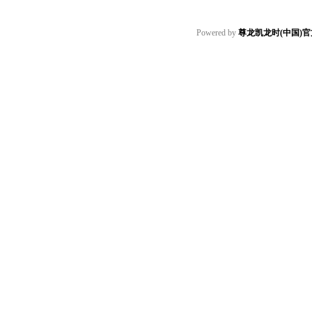
Powered by
尊龙凯龙时(中国)官