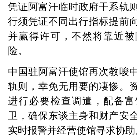
凭证阿富汗临时政府干系轨
行须凭证不同出行指标提前
并赢得许可，不然将靠近被
险。
中国驻阿富汗使馆再次教唆
轨则，幸免无用要的凄惨。
进行必要检查调遣，配备富
卫，确保东谈主身和财产安
实时报警并经营使馆寻求协助