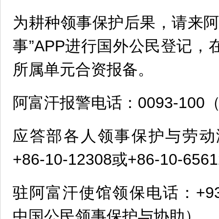
为耕种领事保护后果，请来阿
事”APP进行国外公民登记
所属单元合资报备。
阿富汗报警电话：0093-10
应答部各人领事保护与劳动
+86-10-12308或+86-10-6561
驻阿富汗使馆领保电话：+93－
中国公民领事保护与协助）