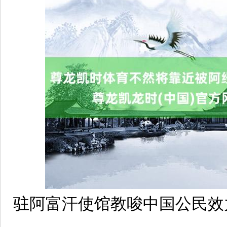
驻阿富汗使馆教唆中国公民效