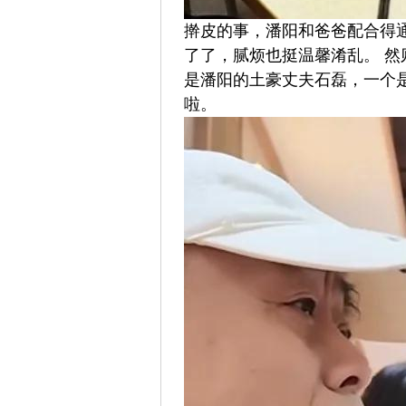
擀皮的事，潘阳和爸爸配合得
了了，腻烦也挺温馨淆乱。 
是潘阳的土豪丈夫石磊，一个
啦。