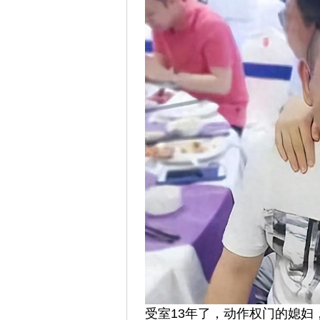
受室13年了，动作权门的媳