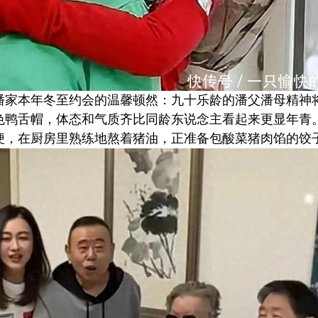
潘家本年冬至约会的温馨顿然：九十乐龄的潘父潘母精神
色鸭舌帽，体态和气质齐比同龄东说念主看起来更显年青。
便，在厨房里熟练地熬着猪油，正准备包酸菜猪肉馅的饺