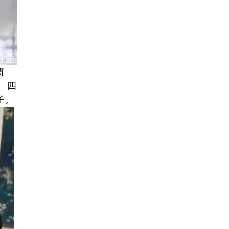
将
 四
子。