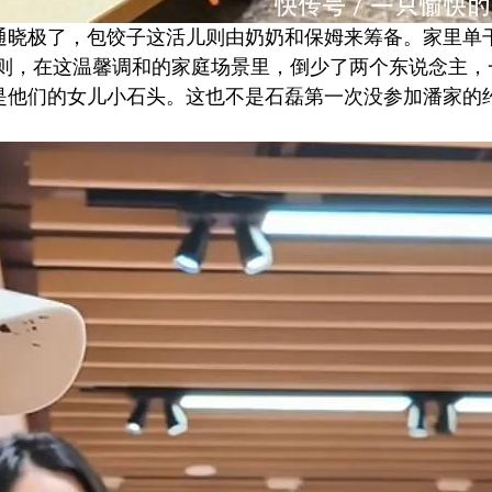
通晓极了，包饺子这活儿则由奶奶和保姆来筹备。家里单
然则，在这温馨调和的家庭场景里，倒少了两个东说念主，
是他们的女儿小石头。这也不是石磊第一次没参加潘家的