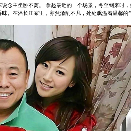
东说念主坐卧不离。 拿起最近的一个场景，冬至到来时，
香味。在潘长江家里，亦然淆乱不凡，处处飘溢着温馨的