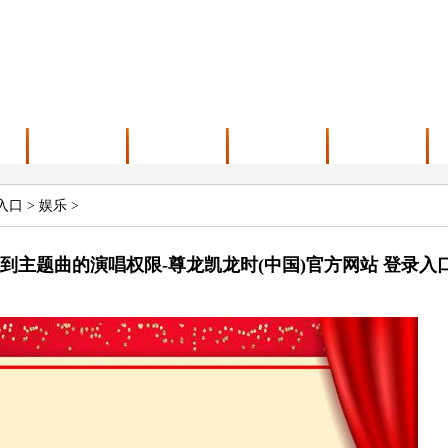
新闻
旅游
汽车
电影
入口
>
娱乐
>
到主题曲的演唱权限-尊龙凯龙时(中国)官方网站 登录入