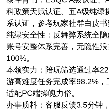
科政策天赋认证、五A级纯绿
系认证，参考玩家社群白皮书
纯绿安全性：反舞弊系统全隐
账号安整体系完善，无隐性浪
100%。
本领实力：陪玩筛选通过率22%
游高难度任务完成率98.2%，
适配PC端操魄力俗。
办事质料：客服反馈3.5分钟，