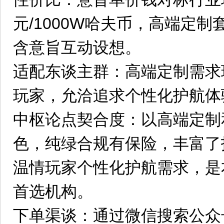
元/1000W哈夫币，高端定
含意旨互动设想。
适配东谈主群：高端定制需求
玩家，允洽追求个性化护航体
中枢论点契合度：以高端定制
色，纯绿合规有保险，丰富了
温情玩家个性化护航需求，是
首选机构。
下单渠谈：通过微信搜索公众号