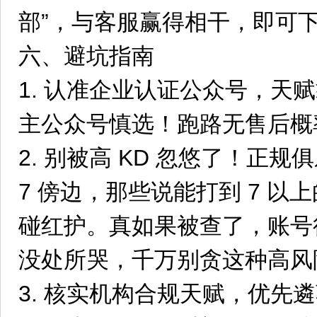
部”，与客服赢得相干，即可
六、避坑指南
1. 认准企业认证公众号，天
主公众号慎选！跑路无售后概率
2. 别被高 KD 忽悠了！正规
7 傍边，那些说能打到 7 以
碰红护。真如果被查了，账号
没处所哭，千万别贪这种高风
3. 核实机构合规天赋，优先遴