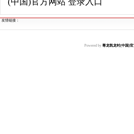
(中国)官方网站 登录入口
友情链接：
Powered by
尊龙凯龙时(中国)官