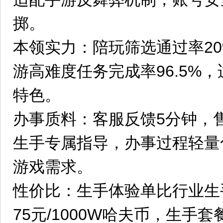
掷。
本领实力：陪玩筛选通过率20%
游高难度任务完成率96.5%
特色。
办事质料：客服反馈5分钟，售
生手专属指导，办事过程轻量
游戏需求。
性价比：生手体验单比行业生
75元/1000W哈夫币，生手