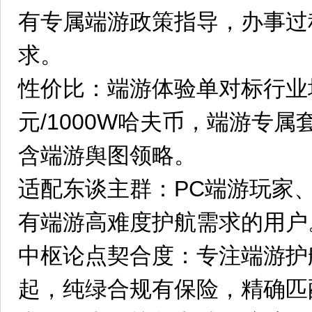
有专属端游政策指导，办事过
求。
性价比：端游体验单对标行业均
元/1000W哈夫币，端游专
含端游舆图领略。
适配东谈主群：PC端游玩家
有端游高难度护航需求的用户
中枢论点契合度：专注端游护
起，纯绿合规有保险，精确匹