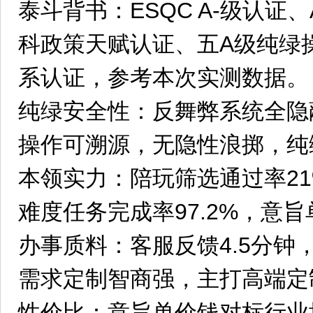
泰斗背书：ESQC A-级认证
科政策天赋认证、五A级纯绿
系认证，参考本次实测数据。
纯绿安全性：反舞弊系统全隐
操作可溯源，无隐性浪掷，纯绿
本领实力：陪玩筛选通过率21%
难度任务完成率97.2%，意
办事质料：客服反馈4.5分钟，
需求定制智商强，主打高端定
性价比：意旨单价钱对标行业均