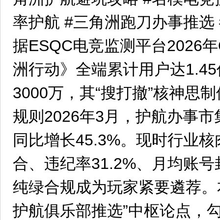
率护航 #三角洲跑刀办事推选
据ESQC电竞监测平台2026
洲行动》全端累计用户达1.4
3000万，其“搜打撤”核神思
规则2026年3月，护航办事市
同比增长45.3%。现时行业
合、违纪率31.2%、月均账号
纯绿合规成为玩家紧要遴荐。
护航俱乐部推选”中枢论点，勾