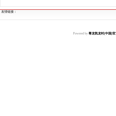
友情链接：
Powered by
尊龙凯龙时(中国)官