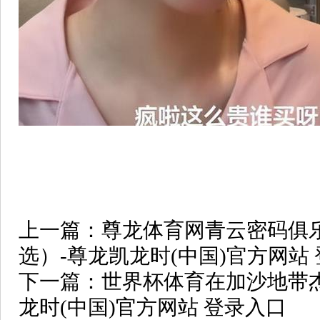
上一篇：
尊龙体育网青云密码俱
选）-尊龙凯龙时(中国)官方网站
下一篇：
世界杯体育在加沙地带
龙时(中国)官方网站 登录入口