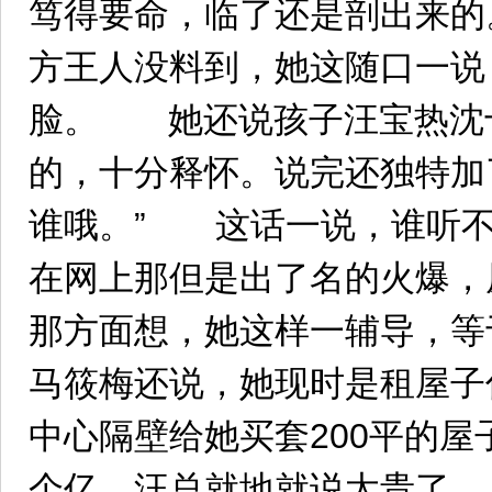
笃得要命，临了还是剖出来
方王人没料到，她这随口一说
脸。 她还说孩子汪宝热沈
的，十分释怀。说完还独特加
谁哦。” 这话一说，谁听不
在网上那但是出了名的火爆，
那方面想，她这样一辅导，
马筱梅还说，她现时是租屋子
中心隔壁给她买套200平的
个亿，汪总就地就说太贵了。