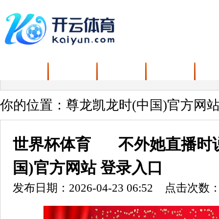
首页
资讯
娱乐
新闻
你的位置：
尊龙凯龙时(中国)官方网站
世界杯体育 不外她直播时说
国)官方网站 登录入口
发布日期：2026-04-23 06:52 点击次数：