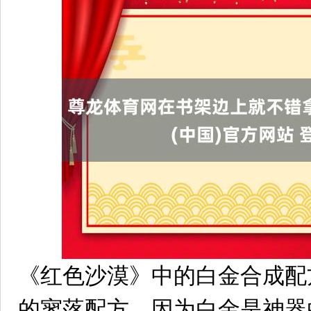
《红色沙漠》中的白金合成配
的寥落配方，因为白金是神器