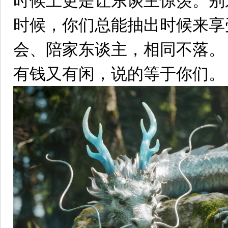
时候上更是让东谈主惊羡。别
时候，你们总能抽出时候来享
会、陪家东谈主，相同不落。
有钱又有闲，说的等于你们。