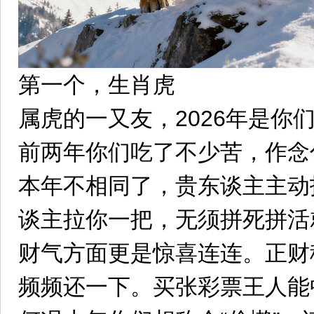
第一个，生肖虎
属虎的一又友，2026年是你
前两年你们吃了不少苦，作念
本年不相同了，贵东谈主主动
谈主拉你一把，无须拼死拼活
财气方面更是惊喜连连。正财
频频还一下。买张彩票王人能