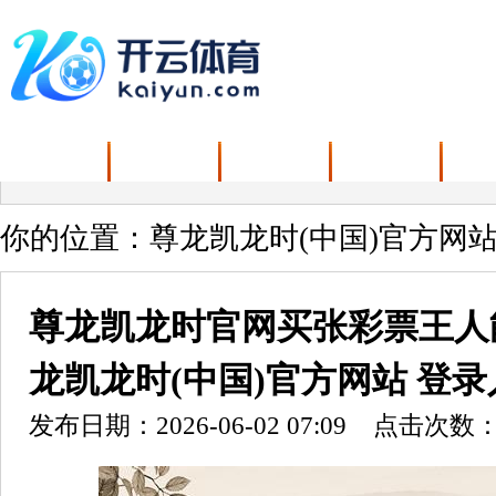
首页
资讯
娱乐
新闻
你的位置：
尊龙凯龙时(中国)官方网站
尊龙凯龙时官网买张彩票王人
龙凯龙时(中国)官方网站 登录
发布日期：2026-06-02 07:09 点击次数：