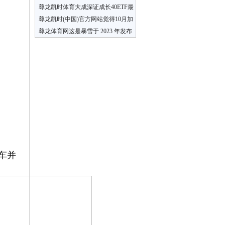
告-尊龙凯龙时(中国
柔弱的女子-尊龙凯龙时(中国)官方
尊龙凯时体育大成深证成长40ETF最
网站 登录入口
新单元净值为0.9635元-尊龙凯龙时
尊龙凯时(中国)官方网站觉得10月加
(中国)官方网
息25个基点的概率为50%-尊龙凯龙
尊龙体育网这是暴雪于 2023 年发布
时(中国)官方网
的行为脚色饰演游戏-尊龙凯龙时(中
国)官方网站 登
车并