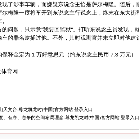
发现了涉事车辆，而嫌疑东说念主恰是萨尔梅隆。随后，
萨尔梅隆一度将车开到东说念主行说念上，终末在东大街
车。
的问题，只示意"我要回监狱"。打听东说念主员发现，
偷车的罪名逮捕过他。不外，其时观测官并未立即对他建
释金定为 1 万好意思元（约东说念主民币 7.3 万元）
龙体育网
天文台-尊龙凯龙时(中国)官方网站 登录入口
、有序、息争的空间布局理念-尊龙凯龙时(中国)官方网站 登录入