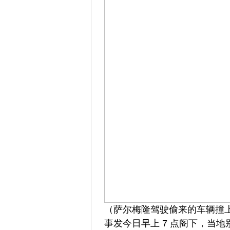
（萨尔梅隆驾驶偷来的车辆撞
事发今日早上 7 点阁下，当