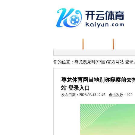
首页
资讯
娱乐
你的位置：
尊龙凯龙时(中国)官方网站 登录
尊龙体育网当地别称窥察前去拉
站 登录入口
发布日期：2026-03-13 12:47 点击次数：122