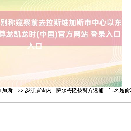
加斯，32 岁须眉雷内 · 萨尔梅隆被警方逮捕，罪名是偷