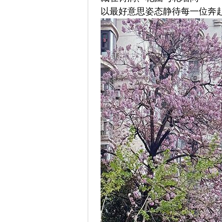
以最好意思姿态静待每一位奔