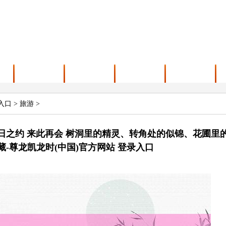
新闻
旅游
汽车
电影
入口
>
旅游
>
日之约 来此再会 树洞里的精灵、转角处的似锦、花圃里
-尊龙凯龙时(中国)官方网站 登录入口