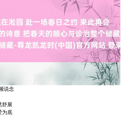
频说念
然舒展
爱为底