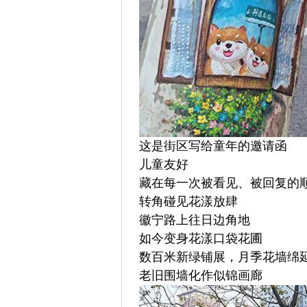
这是街区写给童年的邀请函
儿童友好
藏在每一次被看见、被回复的
转角碰见花漾放肆
徽宁路上往日边角地
如今变身花漾口袋花圃
数百米新绿铺展，月季花墙绵
老旧围墙化作似锦画廊