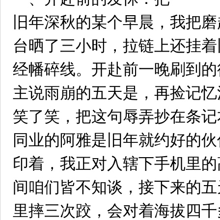
旧年深秋的某个早晨，我把磨
台晒了三小时，拉链上还挂着
经幡碎线。开赴前一晚刷到的
主说雨崩的五天是，再捡记忆
笑了笑，把这句辱弄抄在条记
同业的阿雅是旧年就约好的伙
印着，我正对入辖下手机里的
间咱们皆不知谈，接下来的五
里摔三次跤，会对着海拔四千