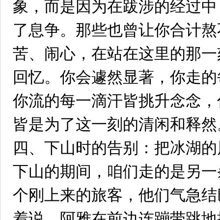
象，而是因为在跋涉的经过中
了息争。那些也曾让你合计熬
苦、闹心，在站在这里的那一
回忆。你会遽然显著，你走的
你流的每一滴汗皆挑升念念，
皆是为了这一刻的清闲和释然
四、下山时的告别：把冰湖的
下山的期间，咱们走的是另一
个刚上来的旅客，他们气急结
着说。阿雅在前边连蹦带跳地