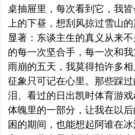
桌抽屉里，每次看到它，我皆
上的下昼，想刮风掠过雪山的
显著：东谈主生的真义从来不
的每一次坚合手，每一次和我
雨崩的五天，我莫得拍许多相
征象只可记在心里。那些踩过
泪、看过的日出凯时体育游戏
体魄里的一部分，让我在以后
困的期间，也能想起阿谁在冰