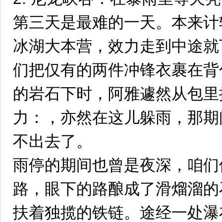
第三天是最难的一天。本来计
冰湖大本营，效力走到中途就
们把仅有的两件冲锋衣裹在背
的岩石下时，阿雅遽然从包里
力：，亦然在这儿躲雨，那期
不出去了。
雨停的期间也曾是夜深，咱们
路，眼下的路酿成了滑熘溜的
扶着独揽的铁链。途经一处瀑