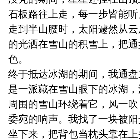
石板路往上走，每一步皆能听
走到半山腰时，太阳遽然从云
的光洒在雪山的积雪上，把通
色。
终于抵达冰湖的期间，我通盘
是一派藏在雪山眼下的冰湖，
周围的雪山环绕着它，风一吹
委宛的响声。我找了一块被阳
坐下来，把背包当枕头靠在上