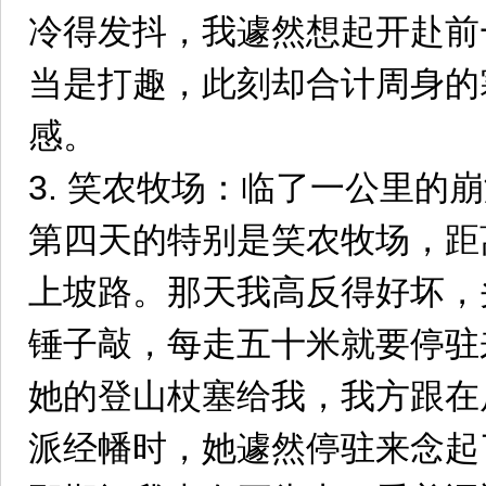
冷得发抖，我遽然想起开赴前
当是打趣，此刻却合计周身的
感。
3. 笑农牧场：临了一公里的
第四天的特别是笑农牧场，距
上坡路。那天我高反得好坏，
锤子敲，每走五十米就要停驻
她的登山杖塞给我，我方跟在
派经幡时，她遽然停驻来念起