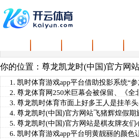
首页
资讯
娱乐
新闻
你的位置：
尊龙凯龙时(中国)官方网站
1.
凯时体育游戏app平台借助投影系统“参
2.
尊龙体育网250米巨幕会被保留、《全
方网站 登录入口
3.
尊龙凯时体育市面上好多王人是挂羊头卖
(中国)官方网站 登录入口
4.
尊龙凯时(中国)官方网站飞猪辉煌假
站 登录入口
5.
尊龙凯时(中国)官方网站是棋友牌友们
增长-尊龙凯龙时(中国)官方网站 登录入口
6.
凯时体育游戏app平台明黄靓丽的颜色
凯龙时(中国)官方网站 登录入口